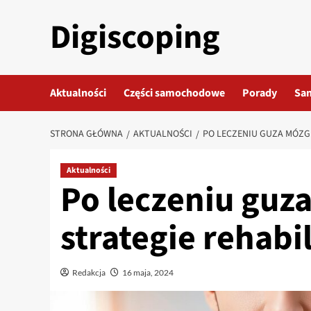
Przejdź
Digiscoping
do
treści
Aktualności
Części samochodowe
Porady
Sa
STRONA GŁÓWNA
AKTUALNOŚCI
PO LECZENIU GUZA MÓZGU
Aktualności
Po leczeniu guz
strategie rehabil
Redakcja
16 maja, 2024