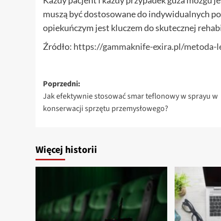
Każdy pacjent i każdy przypadek guza mózgu jes
muszą być dostosowane do indywidualnych po
opiekuńczym jest kluczem do skutecznej rehabil
Źródło:
https://gammaknife-exira.pl/metoda-l
Zobacz
Poprzedni:
Jak efektywnie stosować smar teflonowy w sprayu w
wpisy
konserwacji sprzętu przemysłowego?
Więcej historii