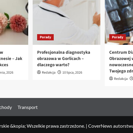
Porady
Porady
 w
Profesjonalna diagnostyka
Centrum Di
nesie – Jak
obrazowa w Gorlicach –
Obrazowej w
kces
dlaczego warto?
nowoczesne
Twojego zd
pnia, 2026
Redakcja
10 lipca, 2026
Redakcja
chody
Transport
skie &kopia; Wszelkie prawa zastrzeżone.
|
CoverNews
autorstw