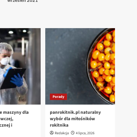
wrzesień 2021
Porady
e maszyny dla
panrokitnik.pl naturalny
ywczej,
wybór dla miłośników
znej i
rokitnika
Redakcja
4 lipca, 2026