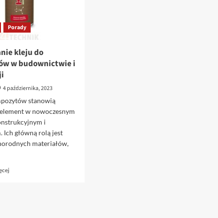
Porady
nie kleju do
w w budownictwie i
ji
4 października, 2023
mpozytów stanowią
 element w nowoczesnym
onstrukcyjnym i
Ich główną rolą jest
żnorodnych materiałów,
Dowiedz
ęcej
się
więcej
o
Zastosowanie
kleju