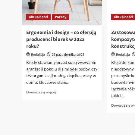
Aktualności
Porady
Aktualności
Ergonomia i design – co oferują
Zastosowa
producenci biurek w 2023
kompozytó
roku?
konstrukc
Redakcja
23 października, 2023
Redakcja
Kiedy stawiamy przed sobą wyzwanie
Kleje do ko
aranżacji pokoju dla młodej osoby, czy
nieodzowny
też organizacji małego kącika pracy w
przemyśle k
domu, kluczowe staje...
budowlanym. 
łączenie ró
Dowiedz
Dowiedz się więcej
takich...
się
więcej
Dowiedz się wi
o
Ergonomia
i
design
–