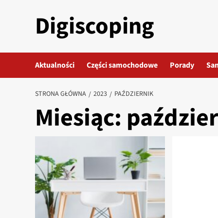
Przejdź
Digiscoping
do
treści
Aktualności
Części samochodowe
Porady
Sa
STRONA GŁÓWNA
2023
PAŹDZIERNIK
Miesiąc:
paździer