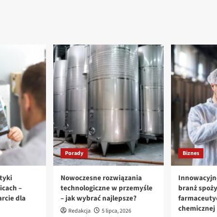
Porady
Biznes
tyki
Nowoczesne rozwiązania
Innowacyjn
icach –
technologiczne w przemyśle
branż spoż
rcie dla
– jak wybrać najlepsze?
farmaceutyc
chemicznej
Redakcja
5 lipca, 2026