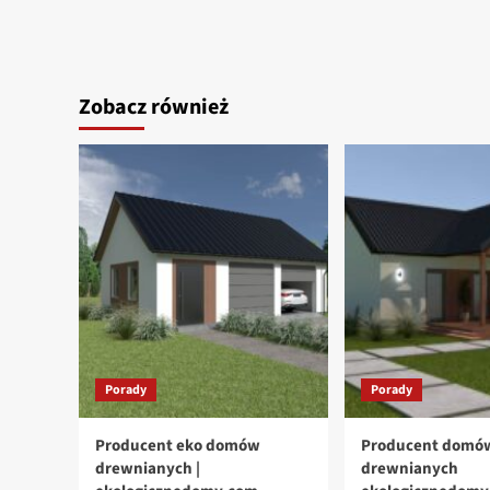
Zobacz również
Porady
Porady
Producent eko domów
Producent domó
drewnianych |
drewnianych