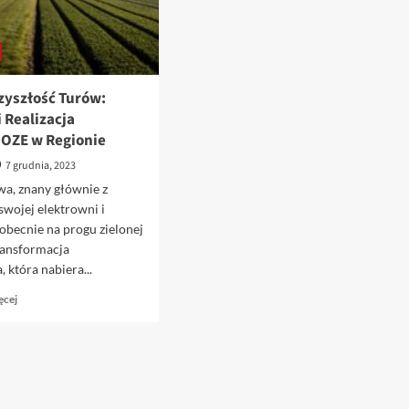
zyszłość Turów:
i Realizacja
 OZE w Regionie
7 grudnia, 2023
wa, znany głównie z
 swojej elektrowni i
i obecnie na progu zielonej
ransformacja
 która nabiera...
Dowiedz
ęcej
się
więcej
o
Zielona
Przyszłość
Turów: