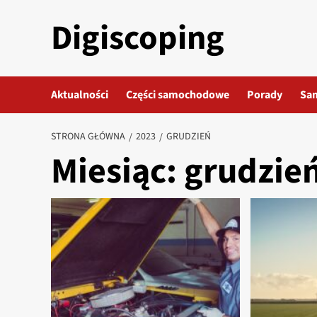
Przejdź
Digiscoping
do
treści
Aktualności
Części samochodowe
Porady
Sa
STRONA GŁÓWNA
2023
GRUDZIEŃ
Miesiąc:
grudzie