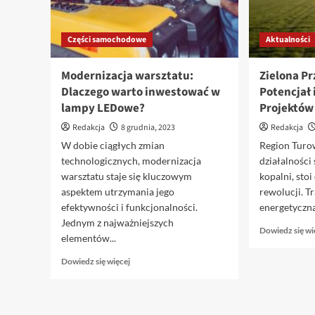
Części samochodowe
Aktualności
Modernizacja warsztatu:
Zielona Pr
Dlaczego warto inwestować w
Potencjał 
lampy LEDowe?
Projektów
Redakcja
8 grudnia, 2023
Redakcja
W dobie ciągłych zmian
Region Turo
technologicznych, modernizacja
działalności
warsztatu staje się kluczowym
kopalni, sto
aspektem utrzymania jego
rewolucji. T
efektywności i funkcjonalności.
energetyczna,
Jednym z najważniejszych
Dowiedz się wi
elementów...
Dowiedz
Dowiedz się więcej
się
więcej
o
Modernizacja