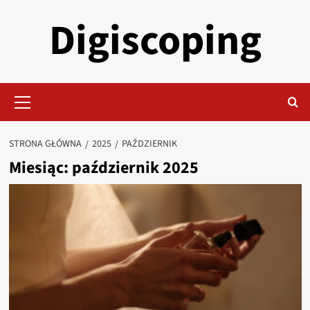
Przejdź
Digiscoping
do
treści
Menu
główne
STRONA GŁÓWNA
2025
PAŹDZIERNIK
Miesiąc:
październik 2025