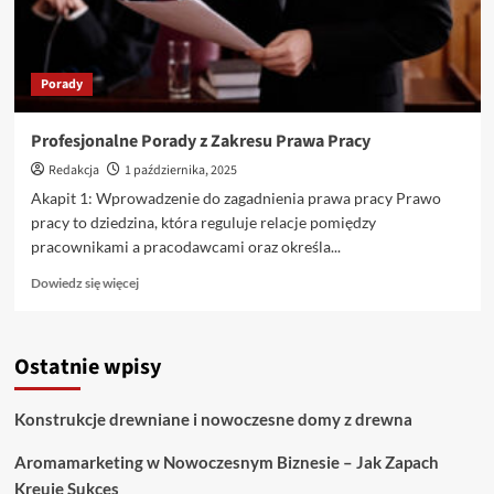
zachwycają
zmysły
Porady
Profesjonalne Porady z Zakresu Prawa Pracy
Redakcja
1 października, 2025
Akapit 1: Wprowadzenie do zagadnienia prawa pracy Prawo
pracy to dziedzina, która reguluje relacje pomiędzy
pracownikami a pracodawcami oraz określa...
Dowiedz
Dowiedz się więcej
się
więcej
o
Ostatnie wpisy
Profesjonalne
Porady
z
Konstrukcje drewniane i nowoczesne domy z drewna
Zakresu
Prawa
Aromamarketing w Nowoczesnym Biznesie – Jak Zapach
Pracy
Kreuje Sukces