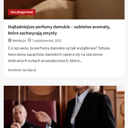
Uncategorized
Najładniejsze perfumy damskie – subtelne aromaty,
które zachwycają zmysły
Redakcja
7 października, 2025
Co sprawia, że perfumy damskie są tak wyjątkowe? Sztuka
tworzenia zapachów damskich opiera się na starannie
dobranych nutach aromatycznych, które...
Dowiedz
Dowiedz się więcej
się
więcej
o
Najładniejsze
perfumy
damskie
–
subtelne
aromaty,
które