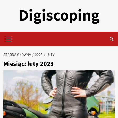
Przejdź
Digiscoping
do
treści
Menu
główne
STRONA GŁÓWNA
2023
LUTY
Miesiąc:
luty 2023