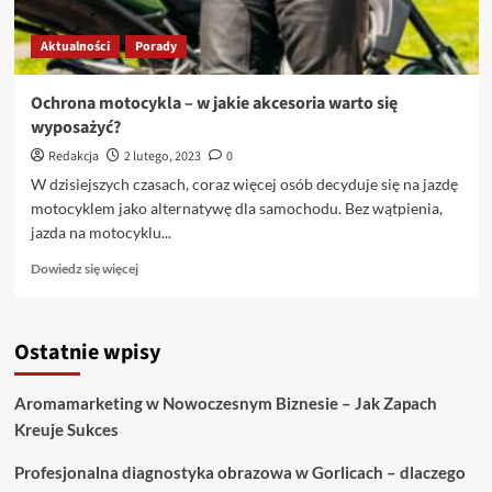
Aktualności
Porady
Ochrona motocykla – w jakie akcesoria warto się
wyposażyć?
Redakcja
2 lutego, 2023
0
W dzisiejszych czasach, coraz więcej osób decyduje się na jazdę
motocyklem jako alternatywę dla samochodu. Bez wątpienia,
jazda na motocyklu...
Dowiedz
Dowiedz się więcej
się
więcej
o
Ostatnie wpisy
Ochrona
motocykla
–
Aromamarketing w Nowoczesnym Biznesie – Jak Zapach
w
Kreuje Sukces
jakie
akcesoria
Profesjonalna diagnostyka obrazowa w Gorlicach – dlaczego
warto