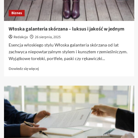
Biznes
Włoska galanteria skórzana – luksus i jakość w jednym
Redakcja
26 sierpnia, 2025
Esencja włoskiego stylu Włoska galanteria skórzana od lat
zachwyca niepowtarzalnym stylem i kunsztem rzemieślniczym.
Wyjątkowe torebki, portfele, paski czy rękawiczki...
Dowiedz
Dowiedz się więcej
się
więcej
o
Włoska
galanteria
skórzana
–
luksus
i
jakość
w
jednym