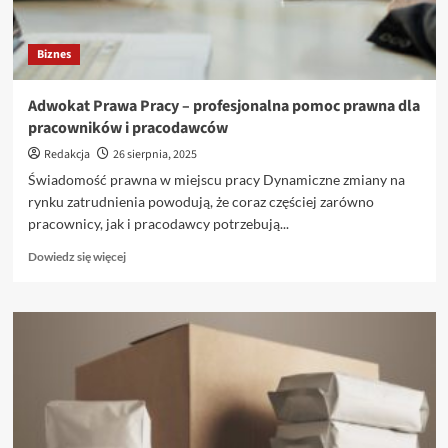
Biznes
Adwokat Prawa Pracy – profesjonalna pomoc prawna dla
pracowników i pracodawców
Redakcja
26 sierpnia, 2025
Świadomość prawna w miejscu pracy Dynamiczne zmiany na
rynku zatrudnienia powodują, że coraz częściej zarówno
pracownicy, jak i pracodawcy potrzebują...
Dowiedz
Dowiedz się więcej
się
więcej
o
Adwokat
Prawa
Pracy
–
profesjonalna
pomoc
prawna