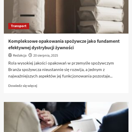
dla
pracowników
i
pracodawców
Transport
Kompleksowe opakowania spożywcze jako fundament
efektywnej dystrybucji żywności
Redakcja
20 sierpnia, 2025
Rola wysokiej jakości opakowań w przemyśle spożywczym
Branża spożywcza nieustannie się rozwija, a jednym z
najważniejszych aspektów jej funkcjonowania pozostaje...
Dowiedz
Dowiedz się więcej
się
więcej
o
Kompleksowe
opakowania
spożywcze
jako
fundament