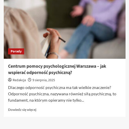
konsumentami
w
sektorze
finansowym
–
jak
się
przygotować?
Porady
Centrum pomocy psychologicznej Warszawa – jak
wspierać odporność psychiczną?
Redakcja
9 sierpnia, 2025
Dlaczego odporność psychiczna ma tak wielkie znaczenie?
Odporność psychiczna, nazywana również siłą psychiczną, to
fundament, na którym opieramy nie tylko...
Dowiedz
Dowiedz się więcej
się
więcej
o