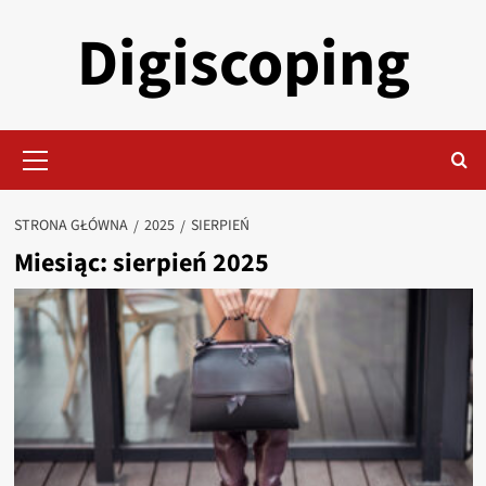
Przejdź
Digiscoping
do
treści
Menu
główne
STRONA GŁÓWNA
2025
SIERPIEŃ
Miesiąc:
sierpień 2025