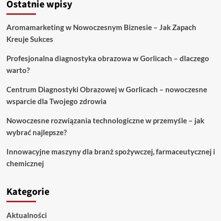
Ostatnie wpisy
Centrum
pomocy
psychologicznej
Aromamarketing w Nowoczesnym Biznesie – Jak Zapach
Warszawa
Kreuje Sukces
–
jak
Profesjonalna diagnostyka obrazowa w Gorlicach – dlaczego
wspierać
odporność
warto?
psychiczną?
Centrum Diagnostyki Obrazowej w Gorlicach – nowoczesne
wsparcie dla Twojego zdrowia
Nowoczesne rozwiązania technologiczne w przemyśle – jak
wybrać najlepsze?
Innowacyjne maszyny dla branż spożywczej, farmaceutycznej i
chemicznej
Kategorie
Aktualności