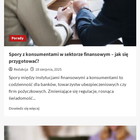
efektywnej
dystrybucji
żywności
Porady
Spory z konsumentami w sektorze finansowym – jak się
przygotować?
Redakcja
18 sierpnia, 2025
Spory między instytucjami finansowymi a konsumentami to
codzienność dla banków, towarzystw ubezpieczeniowych czy
firm pożyczkowych. Zmieniające się regulacje, rosnąca
świadomość...
Dowiedz
Dowiedz się więcej
się
więcej
o
Spory
z