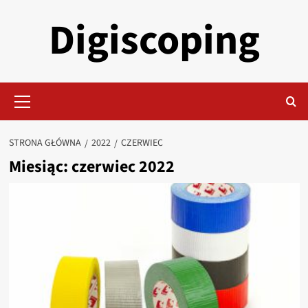
Przejdź
Digiscoping
do
treści
Menu
główne
STRONA GŁÓWNA
2022
CZERWIEC
Miesiąc:
czerwiec 2022