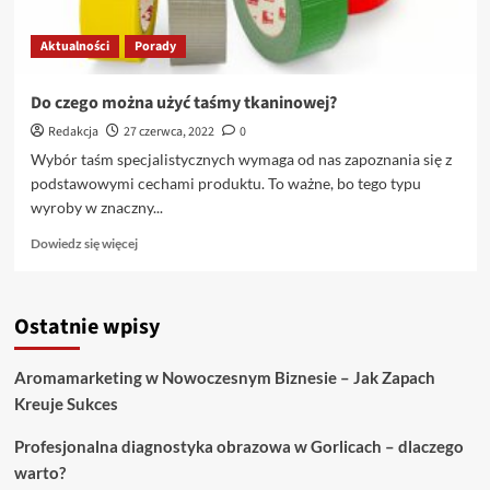
Aktualności
Porady
Do czego można użyć taśmy tkaninowej?
Redakcja
27 czerwca, 2022
0
Wybór taśm specjalistycznych wymaga od nas zapoznania się z
podstawowymi cechami produktu. To ważne, bo tego typu
wyroby w znaczny...
Dowiedz
Dowiedz się więcej
się
więcej
o
Ostatnie wpisy
Do
czego
można
Aromamarketing w Nowoczesnym Biznesie – Jak Zapach
użyć
Kreuje Sukces
taśmy
tkaninowej?
Profesjonalna diagnostyka obrazowa w Gorlicach – dlaczego
warto?