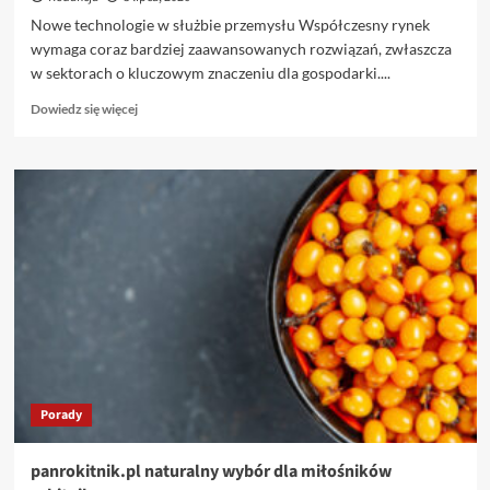
Nowe technologie w służbie przemysłu Współczesny rynek
wymaga coraz bardziej zaawansowanych rozwiązań, zwłaszcza
w sektorach o kluczowym znaczeniu dla gospodarki....
Dowiedz
Dowiedz się więcej
się
więcej
o
Innowacyjne
maszyny
dla
branż
spożywczej,
farmaceutycznej
i
chemicznej
Porady
panrokitnik.pl naturalny wybór dla miłośników