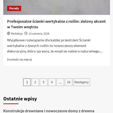
Porady
Profesjonalne ścianki wertykalne z roślin: zielony akcent
w Twoim wnętrzu
Redakcja
10 czerwca, 2026
Wyjątkowe rozwiązanie dla każdej przestrzeni Ścianki
wertykalne z żywych roślin to nowoczesny element
dekoracyjny, który sprawia, że wnętrze nabiera naturalnego,...
Dowiedz
Dowiedz się więcej
się
więcej
o
Profesjonalne
Stronicowanie
2
3
4
16
Następny
1
…
ścianki
wpisów
wertykalne
z
roślin:
Ostatnie wpisy
zielony
akcent
Konstrukcje drewniane i nowoczesne domy z drewna
w