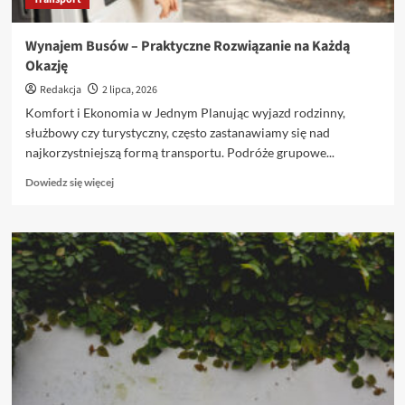
Wynajem Busów – Praktyczne Rozwiązanie na Każdą
Okazję
Redakcja
2 lipca, 2026
Komfort i Ekonomia w Jednym Planując wyjazd rodzinny,
służbowy czy turystyczny, często zastanawiamy się nad
najkorzystniejszą formą transportu. Podróże grupowe...
Dowiedz
Dowiedz się więcej
się
więcej
o
Wynajem
Busów
–
Praktyczne
Rozwiązanie
na
Każdą
Okazję