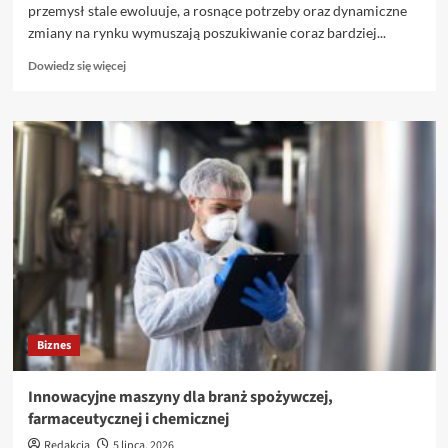
przemysł stale ewoluuje, a rosnące potrzeby oraz dynamiczne
zmiany na rynku wymuszają poszukiwanie coraz bardziej...
Dowiedz
Dowiedz się więcej
się
więcej
o
Nowoczesne
rozwiązania
technologiczne
w
przemyśle
–
jak
wybrać
najlepsze?
Biznes
Innowacyjne maszyny dla branż spożywczej,
farmaceutycznej i chemicznej
Redakcja
5 lipca, 2026