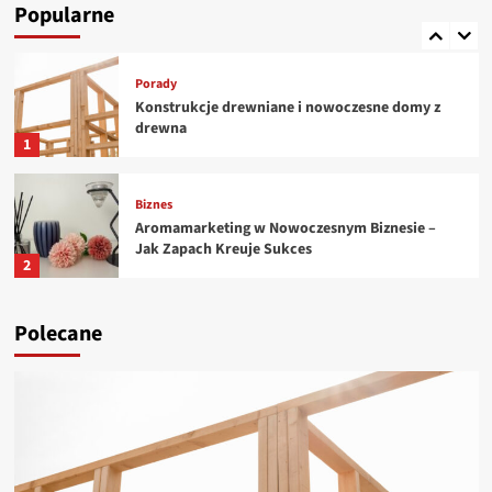
przemyśle – jak wybrać najlepsze?
Popularne
5
Porady
Konstrukcje drewniane i nowoczesne domy z
drewna
1
Biznes
Aromamarketing w Nowoczesnym Biznesie –
Jak Zapach Kreuje Sukces
2
Porady
Polecane
Profesjonalna diagnostyka obrazowa w
Gorlicach – dlaczego warto?
3
Porady
Centrum Diagnostyki Obrazowej w Gorlicach –
nowoczesne wsparcie dla Twojego zdrowia