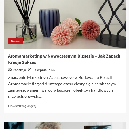
domy
z
drewna
Biznes
Aromamarketing w Nowoczesnym Biznesie – Jak Zapach
Kreuje Sukces
Redakcja
6 sierpnia, 2026
Znaczenie Marketingu Zapachowego w Budowaniu Relacji
Aromamarketing od dłuższego czasu cieszy się niesłabnącym
zainteresowaniem wśród właścicieli obiektów handlowych
oraz usługowych....
Dowiedz
Dowiedz się więcej
się
więcej
o
Aromamarketing