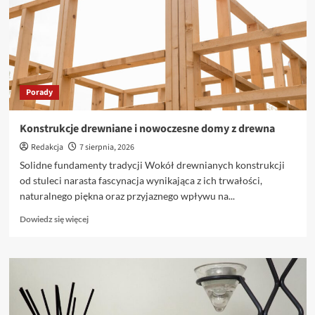
Porady
Konstrukcje drewniane i nowoczesne domy z drewna
Redakcja
7 sierpnia, 2026
Solidne fundamenty tradycji Wokół drewnianych konstrukcji
od stuleci narasta fascynacja wynikająca z ich trwałości,
naturalnego piękna oraz przyjaznego wpływu na...
Dowiedz
Dowiedz się więcej
się
więcej
o
Konstrukcje
drewniane
i
nowoczesne