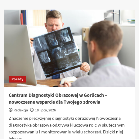
więcej
o
Profesjonalna
diagnostyka
obrazowa
w
Gorlicach
–
dlaczego
warto?
Porady
Centrum Diagnostyki Obrazowej w Gorlicach –
nowoczesne wsparcie dla Twojego zdrowia
Redakcja
10 lipca, 2026
Znaczenie precyzyjnej diagnostyki obrazowej Nowoczesna
diagnostyka obrazowa odgrywa kluczową rolę w skutecznym
rozpoznawaniu i monitorowaniu wielu schorzeń. Dzięki niej
lekarze...