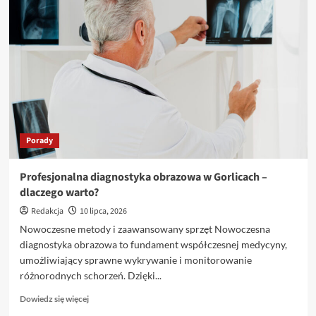
w
Nowoczesnym
Biznesie
–
Jak
Zapach
Kreuje
Sukces
Porady
Profesjonalna diagnostyka obrazowa w Gorlicach –
dlaczego warto?
Redakcja
10 lipca, 2026
Nowoczesne metody i zaawansowany sprzęt Nowoczesna
diagnostyka obrazowa to fundament współczesnej medycyny,
umożliwiający sprawne wykrywanie i monitorowanie
różnorodnych schorzeń. Dzięki...
Dowiedz
Dowiedz się więcej
się