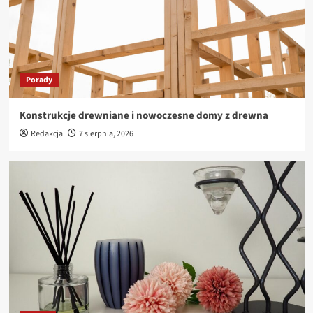
4
Porady
Nowoczesne rozwiązania technologiczne w
przemyśle – jak wybrać najlepsze?
Porady
5
Konstrukcje drewniane i nowoczesne domy z drewna
Porady
Redakcja
7 sierpnia, 2026
Konstrukcje drewniane i nowoczesne domy z
drewna
1
Biznes
Aromamarketing w Nowoczesnym Biznesie –
Jak Zapach Kreuje Sukces
2
Porady
Profesjonalna diagnostyka obrazowa w
Gorlicach – dlaczego warto?