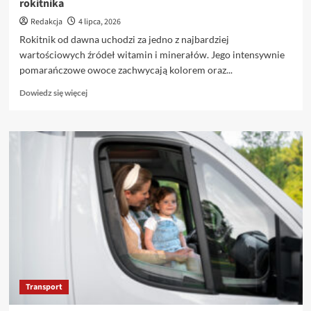
rokitnika
Redakcja
4 lipca, 2026
Rokitnik od dawna uchodzi za jedno z najbardziej
wartościowych źródeł witamin i minerałów. Jego intensywnie
pomarańczowe owoce zachwycają kolorem oraz...
Dowiedz
Dowiedz się więcej
się
więcej
o
panrokitnik.pl
naturalny
wybór
dla
miłośników
rokitnika
Transport