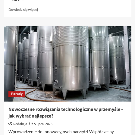
Dowiedz
Dowiedz się więcej
się
więcej
o
Centrum
Diagnostyki
Obrazowej
w
Gorlicach
–
nowoczesne
wsparcie
dla
Twojego
zdrowia
Porady
Nowoczesne rozwiązania technologiczne w przemyśle –
jak wybrać najlepsze?
Redakcja
5 lipca, 2026
Wprowadzenie do innowacyjnych narzędzi Współczesny