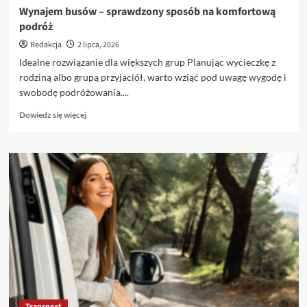
Wynajem busów – sprawdzony sposób na komfortową
podróż
Redakcja
2 lipca, 2026
Idealne rozwiązanie dla większych grup Planując wycieczkę z
rodziną albo grupą przyjaciół, warto wziąć pod uwagę wygodę i
swobodę podróżowania....
Dowiedz
Dowiedz się więcej
się
więcej
o
Wynajem
busów
–
sprawdzony
sposób
na
komfortową
podróż
Transport