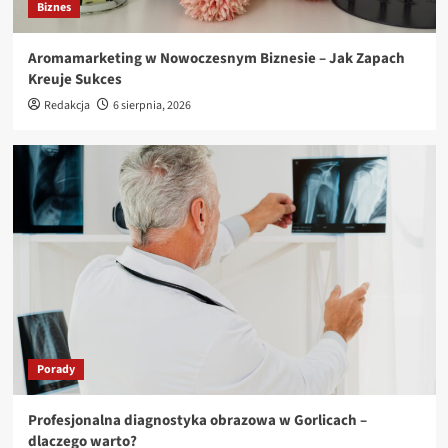
3
Biznes
Aromamarketing w Nowoczesnym Biznesie – Jak Zapach
Porady
Kreuje Sukces
Centrum Diagnostyki Obrazowej w Gorlicach –
nowoczesne wsparcie dla Twojego zdrowia
Redakcja
6 sierpnia, 2026
4
Porady
Nowoczesne rozwiązania technologiczne w
przemyśle – jak wybrać najlepsze?
5
Porady
Profesjonalna diagnostyka obrazowa w Gorlicach –
dlaczego warto?