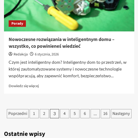
warto
zainwestować
w
odpowiedni
Porady
system
gospodarowania
odpadami?
Nowoczesne rozwiązania w inteligentnym domu –
wszystko, co powinieneś wiedzieć
Redakcja
6 stycznia, 2026
Czym jest inteligentny dom? Inteligentny dom to przestrzeń, w
której zautomatyzowane systemy i nowoczesne technologie
współpracują, aby zapewnić komfort, bezpieczeństwo...
Dowiedz
Dowiedz się więcej
się
więcej
o
Nowoczesne
Stronicowanie
Poprzedni
1
2
4
5
6
16
Następny
3
…
rozwiązania
wpisów
w
inteligentnym
domu
Ostatnie wpisy
–