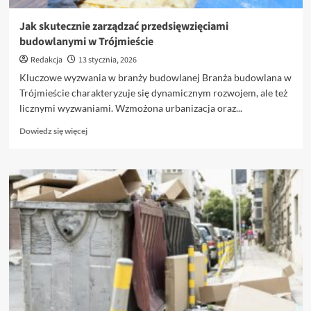
Jak skutecznie zarządzać przedsięwzięciami
budowlanymi w Trójmieście
Redakcja
13 stycznia, 2026
Kluczowe wyzwania w branży budowlanej Branża budowlana w
Trójmieście charakteryzuje się dynamicznym rozwojem, ale też
licznymi wyzwaniami. Wzmożona urbanizacja oraz...
Dowiedz
Dowiedz się więcej
się
więcej
o
Jak
skutecznie
zarządzać
przedsięwzięciami
budowlanymi
w
Trójmieście