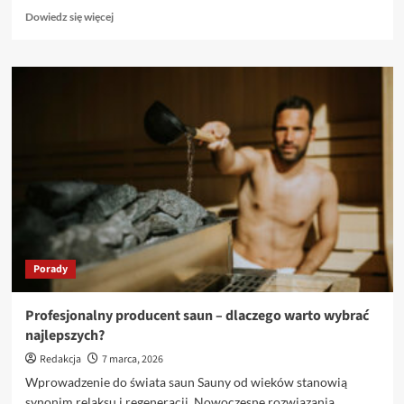
Dowiedz
Dowiedz się więcej
się
więcej
o
Doradztwo
rachunkowe
na
Ursynowie
–
klucz
do
stabilnego
rozwoju
Porady
Profesjonalny producent saun – dlaczego warto wybrać
najlepszych?
Redakcja
7 marca, 2026
Wprowadzenie do świata saun Sauny od wieków stanowią
synonim relaksu i regeneracji. Nowoczesne rozwiązania