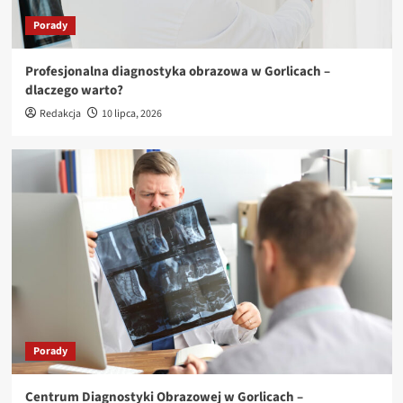
3
Porady
Porady
Profesjonalna diagnostyka obrazowa w Gorlicach –
Nowoczesne rozwiązania technologiczne w
dlaczego warto?
przemyśle – jak wybrać najlepsze?
4
Redakcja
10 lipca, 2026
Biznes
Innowacyjne maszyny dla branż spożywczej,
farmaceutycznej i chemicznej
5
Porady
Centrum Diagnostyki Obrazowej w Gorlicach –