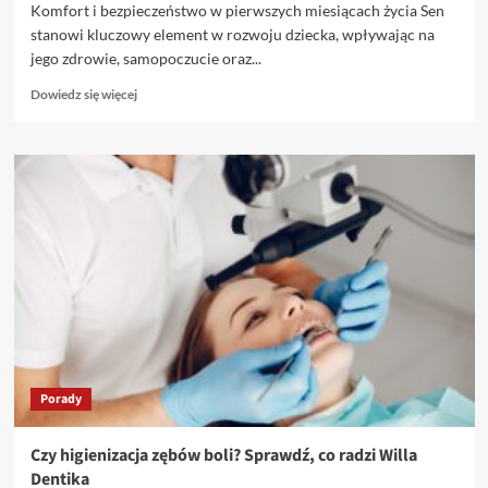
Komfort i bezpieczeństwo w pierwszych miesiącach życia Sen
stanowi kluczowy element w rozwoju dziecka, wpływając na
jego zdrowie, samopoczucie oraz...
Dowiedz
Dowiedz się więcej
się
więcej
o
Akcesoria
dla
niemowląt
–
jak
zadbać
o
spokojny
sen
i
komfort
Porady
malucha?
Czy higienizacja zębów boli? Sprawdź, co radzi Willa
Dentika