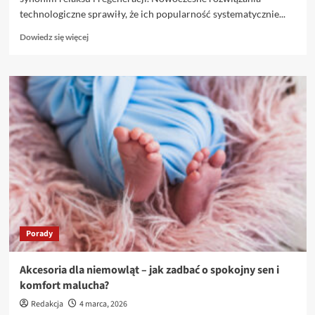
technologiczne sprawiły, że ich popularność systematycznie...
Dowiedz
Dowiedz się więcej
się
więcej
o
Profesjonalny
producent
saun
–
dlaczego
warto
wybrać
najlepszych?
Porady
Akcesoria dla niemowląt – jak zadbać o spokojny sen i
komfort malucha?
Redakcja
4 marca, 2026