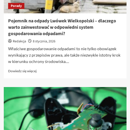
Porady
Pojemnik na odpady Lwówek Wielkopolski – dlaczego
warto zainwestować w odpowiedni system
gospodarowania odpadami?
Redakcja
8 stycznia, 2026
Właściwe gospodarowanie odpadami to nie tylko obowiązek
wynikający z przepisów prawa, ale także niezwykle istotny krok
w kierunku ochrony środowiska....
Dowiedz
Dowiedz się więcej
się
więcej
o
Pojemnik
na
odpady
Lwówek
Wielkopolski
–
dlaczego