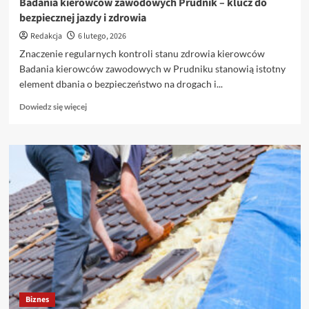
Badania kierowców zawodowych Prudnik – klucz do
bezpiecznej jazdy i zdrowia
Redakcja
6 lutego, 2026
Znaczenie regularnych kontroli stanu zdrowia kierowców
Badania kierowców zawodowych w Prudniku stanowią istotny
element dbania o bezpieczeństwo na drogach i...
Dowiedz
Dowiedz się więcej
się
więcej
o
Badania
kierowców
zawodowych
Prudnik
–
klucz
do
bezpiecznej
jazdy
i
zdrowia
Biznes