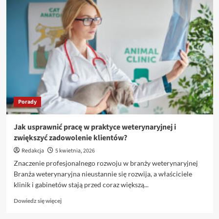
Profesjonalne
wsparcie
weterynaryjne
–
klucz
do
sukcesu
w
branży
Porady
Jak usprawnić pracę w praktyce weterynaryjnej i
zwiększyć zadowolenie klientów?
Redakcja
5 kwietnia, 2026
Znaczenie profesjonalnego rozwoju w branży weterynaryjnej
Branża weterynaryjna nieustannie się rozwija, a właściciele
klinik i gabinetów stają przed coraz większą...
Dowiedz
Dowiedz się więcej
się
więcej