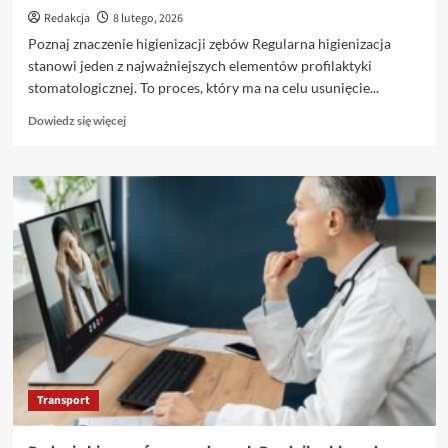
Redakcja
8 lutego, 2026
Poznaj znaczenie higienizacji zębów Regularna higienizacja
stanowi jeden z najważniejszych elementów profilaktyki
stomatologicznej. To proces, który ma na celu usunięcie...
Dowiedz
Dowiedz się więcej
się
więcej
o
Czy
higienizacja
zębów
boli?
Sprawdź,
co
radzi
Willa
Dentika
Transport