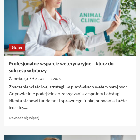
Biznes
Profesjonalne wsparcie weterynaryjne – klucz do
sukcesu w branży
Redakcja
5 kwietnia, 2026
Znaczenie właściwej strategii w placówkach weterynaryjnych
Odpowiednie podejście do zarządzania zespołem i obsługi
klienta stanowi fundament sprawnego funkcjonowania każdej
lecznicy....
Dowiedz
Dowiedz się więcej
się
więcej
o