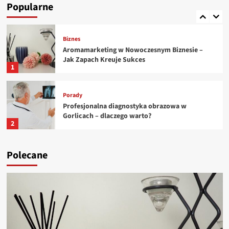
farmaceutycznej i chemicznej
Popularne
5
Biznes
Aromamarketing w Nowoczesnym Biznesie –
Jak Zapach Kreuje Sukces
1
Porady
Profesjonalna diagnostyka obrazowa w
Gorlicach – dlaczego warto?
2
Porady
Polecane
Centrum Diagnostyki Obrazowej w Gorlicach –
nowoczesne wsparcie dla Twojego zdrowia
3
Porady
Nowoczesne rozwiązania technologiczne w
przemyśle – jak wybrać najlepsze?