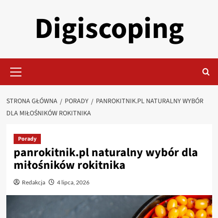
Przejdź
Digiscoping
do
treści
Menu
główne
STRONA GŁÓWNA
PORADY
PANROKITNIK.PL NATURALNY WYBÓR
DLA MIŁOŚNIKÓW ROKITNIKA
Porady
panrokitnik.pl naturalny wybór dla
miłośników rokitnika
Redakcja
4 lipca, 2026