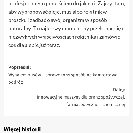
profesjonalnym podejściem do jakości. Zajrzyj tam,
aby wypróbować oleje, mus albo rokitnik w
proszku i zadbać o swój organizm w sposób
naturalny. To najlepszy moment, by przekonać się o
niezwykłych właściwościach rokitnika i zamówić
coś dla siebie już teraz.
Zobacz
Poprzedni:
Wynajem busów – sprawdzony sposób na komfortową
wpisy
podróż
Dalej:
Innowacyjne maszyny dla branż spożywczej,
farmaceutycznej i chemicznej
Więcej historii