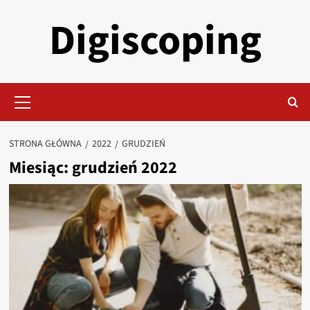
Przejdź
Digiscoping
do
treści
Menu
główne
STRONA GŁÓWNA
2022
GRUDZIEŃ
Miesiąc:
grudzień 2022