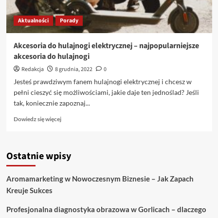
Aktualności
Porady
Akcesoria do hulajnogi elektrycznej – najpopularniejsze
akcesoria do hulajnogi
Redakcja
8 grudnia, 2022
0
Jesteś prawdziwym fanem hulajnogi elektrycznej i chcesz w
pełni cieszyć się możliwościami, jakie daje ten jednoślad? Jeśli
tak, koniecznie zapoznaj...
Dowiedz
Dowiedz się więcej
się
więcej
o
Ostatnie wpisy
Akcesoria
do
hulajnogi
Aromamarketing w Nowoczesnym Biznesie – Jak Zapach
elektrycznej
Kreuje Sukces
–
najpopularniejsze
Profesjonalna diagnostyka obrazowa w Gorlicach – dlaczego
akcesoria