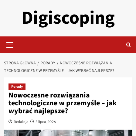
Przejdź
Digiscoping
do
treści
Menu
główne
STRONA GŁÓWNA
PORADY
NOWOCZESNE ROZWIĄZANIA
TECHNOLOGICZNE W PRZEMYŚLE – JAK WYBRAĆ NAJLEPSZE?
Porady
Nowoczesne rozwiązania
technologiczne w przemyśle – jak
wybrać najlepsze?
Redakcja
5 lipca, 2026