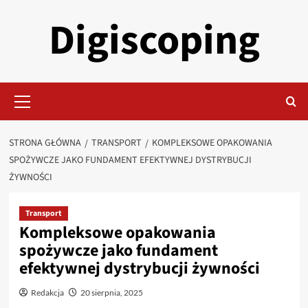
Przejdź
Digiscoping
do
treści
Menu
główne
STRONA GŁÓWNA
TRANSPORT
KOMPLEKSOWE OPAKOWANIA
SPOŻYWCZE JAKO FUNDAMENT EFEKTYWNEJ DYSTRYBUCJI
ŻYWNOŚCI
Transport
Kompleksowe opakowania
spożywcze jako fundament
efektywnej dystrybucji żywności
Redakcja
20 sierpnia, 2025