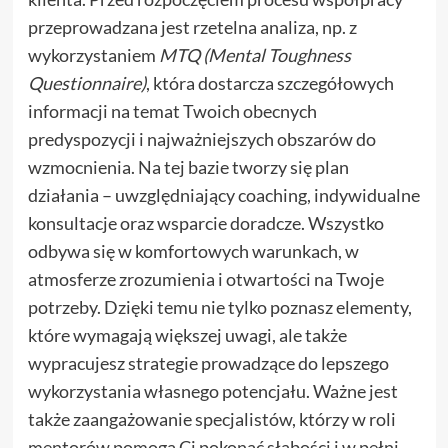
przeprowadzana jest rzetelna analiza, np. z
wykorzystaniem
MTQ (Mental Toughness
Questionnaire)
, która dostarcza szczegółowych
informacji na temat Twoich obecnych
predyspozycji i najważniejszych obszarów do
wzmocnienia. Na tej bazie tworzy się plan
działania – uwzględniający coaching, indywidualne
konsultacje oraz wsparcie doradcze. Wszystko
odbywa się w komfortowych warunkach, w
atmosferze zrozumienia i otwartości na Twoje
potrzeby. Dzięki temu nie tylko poznasz elementy,
które wymagają większej uwagi, ale także
wypracujesz strategie prowadzące do lepszego
wykorzystania własnego potencjału. Ważne jest
także zaangażowanie specjalistów, którzy w roli
mentorów pomogą Ci pokonać słabości i w pełni