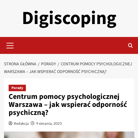
Przejdź
Digiscoping
do
treści
Menu
główne
STRONA GŁÓWNA
PORADY
CENTRUM POMOCY PSYCHOLOGICZNEJ
WARSZAWA – JAK WSPIERAĆ ODPORNOŚĆ PSYCHICZNĄ?
Porady
Centrum pomocy psychologicznej
Warszawa – jak wspierać odporność
psychiczną?
Redakcja
9 sierpnia, 2025