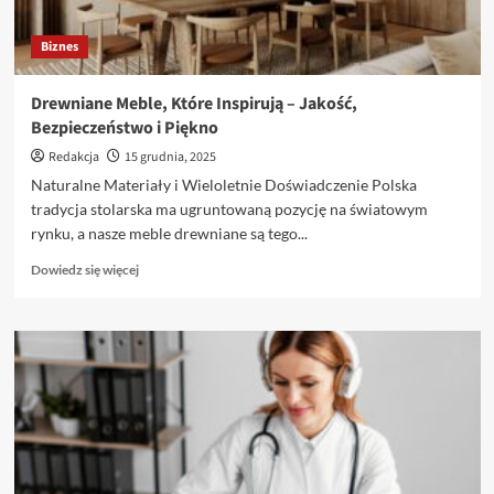
Biznes
Drewniane Meble, Które Inspirują – Jakość,
Bezpieczeństwo i Piękno
Redakcja
15 grudnia, 2025
Naturalne Materiały i Wieloletnie Doświadczenie Polska
tradycja stolarska ma ugruntowaną pozycję na światowym
rynku, a nasze meble drewniane są tego...
Dowiedz
Dowiedz się więcej
się
więcej
o
Drewniane
Meble,
Które
Inspirują
–
Jakość,
Bezpieczeństwo