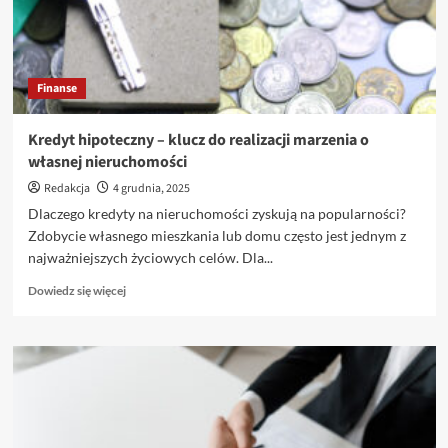
Finanse
Kredyt hipoteczny – klucz do realizacji marzenia o
własnej nieruchomości
Redakcja
4 grudnia, 2025
Dlaczego kredyty na nieruchomości zyskują na popularności?
Zdobycie własnego mieszkania lub domu często jest jednym z
najważniejszych życiowych celów. Dla...
Dowiedz
Dowiedz się więcej
się
więcej
o
Kredyt
hipoteczny
–
klucz
do