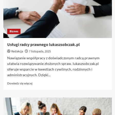
realizacji
marzenia
o
własnej
nieruchomości
Biznes
Usługi radcy prawnego lukaszsobczak.pl
Redakcja
7 listopada, 2025
Nawiązanie współpracy z doświadczonym radcą prawnym
ułatwia rozwiązywanie złożonych spraw. lukaszsobczak.pl
oferuje wsparcie w kwestiach cywilnych, rodzinnych i
administracyjnych. Dzięki...
Dowiedz
Dowiedz się więcej
się
więcej
o
Usługi
radcy
prawnego