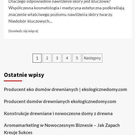
Dlaczego odpowiednie nawilżenie skóry jest kluczowe?
Współczesna kosmetologia i medycyna estetyczna podkreślają
znaczenie właściwego poziomu nawilżenia skóry twarzy.
Niedobór kluczowych...
Dowiedz
Dowiedz się więcej
się
więcej
o
Zabiegi
Stronicowanie
2
3
4
5
Następny
1
nawilżające
wpisów
na
twarz
Ostatnie wpisy
w
Kave
Clinic
Producent eko domów drewnianych | ekologicznedomy.com
–
odkryj
Producent domów drewnianych ekologicznedomy.com
moc
intensywnego
Konstrukcje drewniane i nowoczesne domy z drewna
nawilżenia
Aromamarketing w Nowoczesnym Biznesie – Jak Zapach
Kreuje Sukces