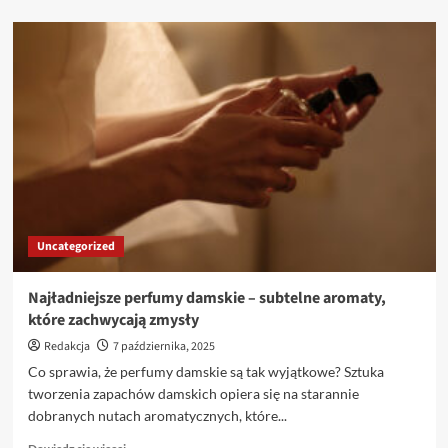
więcej
o
Profesjonalna
obsługa
księgowa
–
klucz
do
pełnego
sukcesu
Twojego
biznesu
Uncategorized
Najładniejsze perfumy damskie – subtelne aromaty,
które zachwycają zmysły
Redakcja
7 października, 2025
Co sprawia, że perfumy damskie są tak wyjątkowe? Sztuka
tworzenia zapachów damskich opiera się na starannie
dobranych nutach aromatycznych, które...
Dowiedz