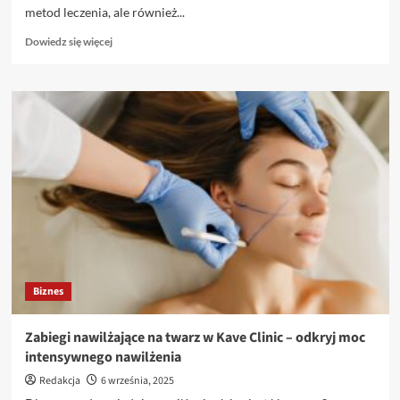
metod leczenia, ale również...
Dowiedz
Dowiedz się więcej
się
więcej
o
Willa
Dentika
–
najwyższa
jakość
usług
stomatologicznych
w
nowoczesnym
wydaniu
Biznes
Zabiegi nawilżające na twarz w Kave Clinic – odkryj moc
intensywnego nawilżenia
Redakcja
6 września, 2025