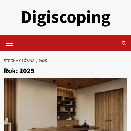
Przejdź
Digiscoping
do
treści
Menu
główne
STRONA GŁÓWNA
2025
Rok:
2025