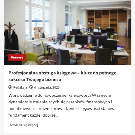
materiałów
reklamowych
Warszawa
Finanse
Profesjonalna obsługa księgowa – klucz do pełnego
sukcesu Twojego biznesu
Redakcja
4 listopada, 2025
Wprowadzenie do nowoczesnej księgowości W świecie
dynamicznie zmieniających się przepisów finansowych i
podatkowych, sprawne prowadzenie księgowości stanowi
fundament każdej dobrze...
Dowiedz
Dowiedz się więcej
się