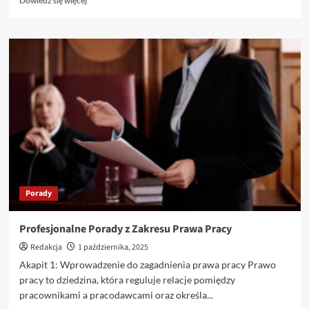
Dowiedz się więcej
się
więcej
o
Najładniejsze
perfumy
damskie
–
subtelne
aromaty,
które
zachwycają
zmysły
Porady
Profesjonalne Porady z Zakresu Prawa Pracy
Redakcja
1 października, 2025
Akapit 1: Wprowadzenie do zagadnienia prawa pracy Prawo
pracy to dziedzina, która reguluje relacje pomiędzy
pracownikami a pracodawcami oraz określa...