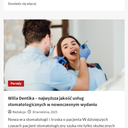
Dowiedz
Dowiedz się więcej
się
więcej
o
Profesjonalne
Porady
z
Zakresu
Prawa
Pracy
Porady
Willa Dentika – najwyższa jakość usług
stomatologicznych w nowoczesnym wydaniu
Redakcja
30 września, 2025
Nowa era stomatologii i troska o pacjenta W dzisiejszych
czasach pacjent stomatologiczny szuka nie tylko skutecznych