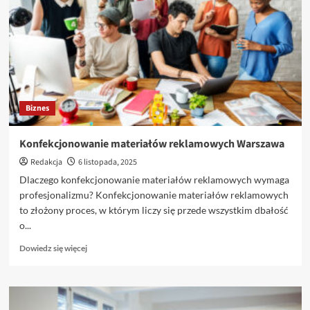
lukaszsobczak.pl
Biznes
Konfekcjonowanie materiałów reklamowych Warszawa
Redakcja
6 listopada, 2025
Dlaczego konfekcjonowanie materiałów reklamowych wymaga
profesjonalizmu? Konfekcjonowanie materiałów reklamowych
to złożony proces, w którym liczy się przede wszystkim dbałość
o...
Dowiedz
Dowiedz się więcej
się
więcej
o
Konfekcjonowanie