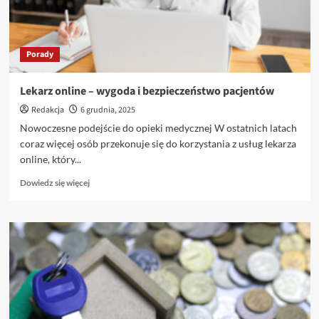
i
Piękno
Porady
Lekarz online – wygoda i bezpieczeństwo pacjentów
Redakcja
6 grudnia, 2025
Nowoczesne podejście do opieki medycznej W ostatnich latach
coraz więcej osób przekonuje się do korzystania z usług lekarza
online, który...
Dowiedz
Dowiedz się więcej
się
więcej
o
Lekarz
online
–
wygoda
i
bezpieczeństwo
pacjentów