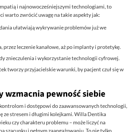
empatią i najnowocześniejszymi technologiami, to
ci warto zwrócić uwagę na takie aspekty jak:
dania ułatwiają wykrywanie problemów już we
 przez leczenie kanałowe, aż po implanty i protetykę.
 znieczulenia i wykorzystanie technologii cyfrowej.
tek tworzy przyjacielskie warunki, by pacjent czuł się w
ry wzmacnia pewność siebie
 kontrolom i dostępowi do zaawansowanych technologii,
ę ze stresem i długimi kolejkami. Willa Dentika
wieku czy charakteru problemu – może liczyć na
 na szacunku i pełnym zaangażowaniu. To nie tylko