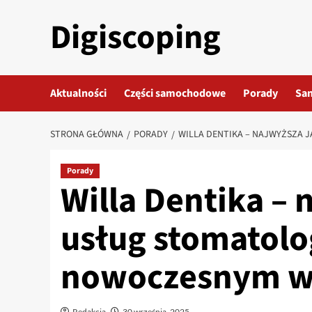
Przejdź
Digiscoping
do
treści
Aktualności
Części samochodowe
Porady
Sa
STRONA GŁÓWNA
PORADY
WILLA DENTIKA – NAJWYŻSZA
Porady
Willa Dentika – 
usług stomatolo
nowoczesnym w
Redakcja
30 września, 2025