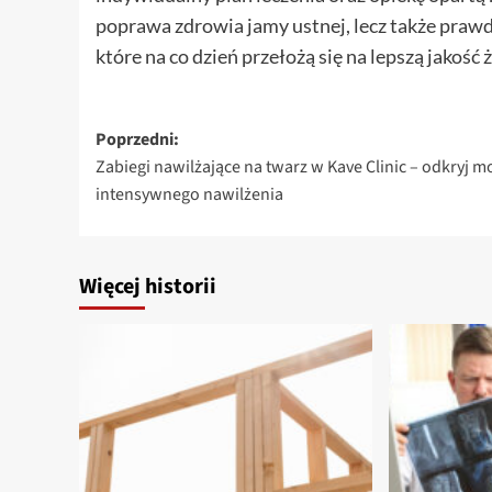
poprawa zdrowia jamy ustnej, lecz także prawd
które na co dzień przełożą się na lepszą jakość ż
Zobacz
Poprzedni:
Zabiegi nawilżające na twarz w Kave Clinic – odkryj m
wpisy
intensywnego nawilżenia
Więcej historii