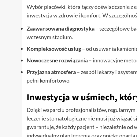
Wybór placówki, która łączy doświadczenie z 
inwestycja w zdrowie i komfort. W szczególnoś
Zaawansowana diagnostyka
– szczegółowe ba
wczesnym stadium.
Kompleksowość usług
– od usuwania kamienia,
Nowoczesne rozwiązania
– innowacyjne metody
Przyjazna atmosfera
– zespół lekarzy i asysten
pełni komfortowo.
Inwestycja w uśmiech, któ
Dzięki wsparciu profesjonalistów, regularnym
leczenie stomatologiczne nie musi już wiązać si
gwarantuje, że każdy pacjent – niezależnie od 
indywidualny plan leczenia oraz opiekę opartą