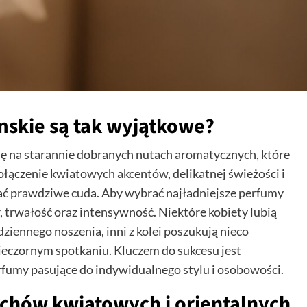
mskie są tak wyjątkowe?
ę na starannie dobranych nutach aromatycznych, które
ołączenie kwiatowych akcentów, delikatnej świeżości i
ać prawdziwe cuda. Aby wybrać najładniejsze perfumy
, trwałość oraz intensywność. Niektóre kobiety lubią
dziennego noszenia, inni z kolei poszukują nieco
ieczornym spotkaniu. Kluczem do sukcesu jest
erfumy pasujące do indywidualnego stylu i osobowości.
achów kwiatowych i orientalnych