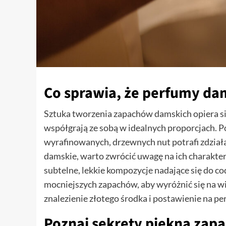
Co sprawia, że perfumy da
Sztuka tworzenia zapachów damskich opiera si
współgrają ze sobą w idealnych proporcjach. P
wyrafinowanych, drzewnych nut potrafi zdział
damskie, warto zwrócić uwagę na ich charakter
subtelne, lekkie kompozycje nadające się do co
mocniejszych zapachów, aby wyróżnić się na w
znalezienie złotego środka i postawienie na p
Poznaj sekrety piękna zap