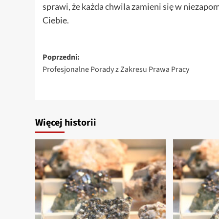
sprawi, że każda chwila zamieni się w niezapom
Ciebie.
Zobacz
Poprzedni:
Profesjonalne Porady z Zakresu Prawa Pracy
wpisy
Więcej historii