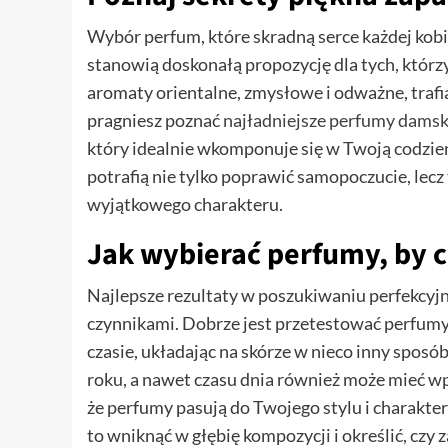
Wybór perfum, które skradną serce każdej kob
stanowią doskonałą propozycję dla tych, którzy 
aromaty orientalne, zmysłowe i odważne, trafi
pragniesz poznać
najładniejsze perfumy damsk
który idealnie wkomponuje się w Twoją codzie
potrafią nie tylko poprawić samopoczucie, lecz
wyjątkowego charakteru.
Jak wybierać perfumy, by c
Najlepsze rezultaty w poszukiwaniu perfekcyjn
czynnikami. Dobrze jest przetestować perfumy
czasie, układając na skórze w nieco inny sposó
roku, a nawet czasu dnia również może mieć w
że perfumy pasują do Twojego stylu i charakter
to wniknąć w głębię kompozycji i określić, czy