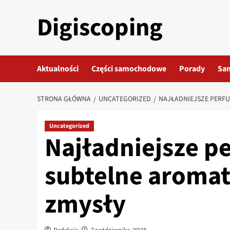
Przejdź
Digiscoping
do
treści
Aktualności
Części samochodowe
Porady
Sa
STRONA GŁÓWNA
UNCATEGORIZED
NAJŁADNIEJSZE PERFU
Uncategorized
Najładniejsze p
subtelne aromat
zmysły
Redakcja
7 października, 2025