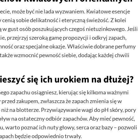
iecie, może być nie lada wyzwaniem. Kwiatowe esencje
cenią sobie delikatność i eteryczną świeżość. Z kolei
ą w gust osób poszukujących czegoś nietuzinkowego. Jeśli
ie
, przejrzyj szeroką gamę propozycji i odkryj zapach,
nność oraz specjalne okazje. Właściwie dobrane perfumy
 także wzmocnić pewność siebie, dodając każdej chwili
ieszyć się ich urokiem na dłużej?
ego zapachu osiągniesz, kierując się kilkoma ważnymi
 przed zakupem, zwłaszcza że zapach zmienia się w
b niż na blotterze. Przywiązywanie wagi do pH skóry, pory
pływ na ostateczny odbiór zapachów. Aby mieć pewność,
u, warto poznać ich nuty głowy, serca oraz bazy – pozwoli
 zapach będzie odpowiednio trwały.