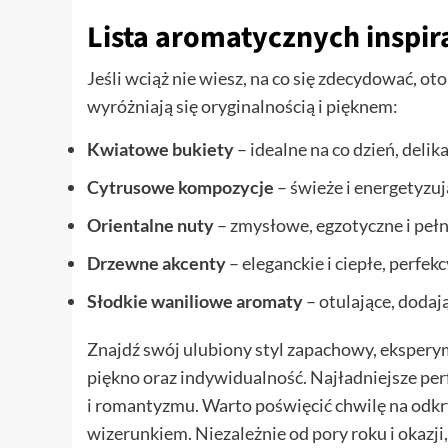
Lista aromatycznych inspira
Jeśli wciąż nie wiesz, na co się zdecydować, ot
wyróżniają się oryginalnością i pięknem:
Kwiatowe bukiety
– idealne na co dzień, delik
Cytrusowe kompozycje
– świeże i energetyzuj
Orientalne nuty
– zmysłowe, egzotyczne i pełn
Drzewne akcenty
– eleganckie i ciepłe, perfek
Słodkie waniliowe aromaty
– otulające, dodaj
Znajdź swój ulubiony styl zapachowy, eksperym
piękno oraz indywidualność. Najładniejsze pe
i romantyzmu. Warto poświęcić chwilę na odkr
wizerunkiem. Niezależnie od pory roku i okazji,