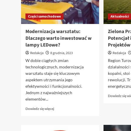
Części samochodowe
Aktualności
Modernizacja warsztatu:
Zielona Pr
Dlaczego warto inwestować w
Potencjał 
lampy LEDowe?
Projektów
Redakcja
8 grudnia, 2023
Redakcja
W dobie ciągłych zmian
Region Turo
technologicznych, modernizacja
działalności
warsztatu staje się kluczowym
kopalni, sto
aspektem utrzymania jego
rewolucji. T
efektywności i funkcjonalności.
energetyczna,
Jednym z najważniejszych
Dowiedz się wi
elementów...
Dowiedz
Dowiedz się więcej
się
więcej
o
Modernizacja