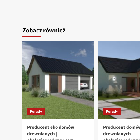
Zobacz również
Porady
Porady
Producent eko domów
Producent domó
drewnianych |
drewnianych