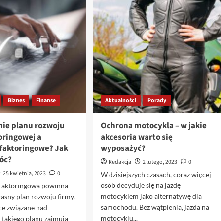
co
Potencjał
oferują
i
producenci
Realizacja
biurek
Projektów
w
OZE
2023
w
roku?
Regionie
Biznes
Finanse
Aktualności
Porady
ie planu rozwoju
Ochrona motocykla – w jakie
oringowej a
akcesoria warto się
 faktoringowe? Jak
wyposażyć?
óc?
Redakcja
2 lutego, 2023
0
25 kwietnia, 2023
0
W dzisiejszych czasach, coraz więcej
osób decyduje się na jazdę
 faktoringowa powinna
motocyklem jako alternatywę dla
asny plan rozwoju firmy.
samochodu. Bez wątpienia, jazda na
ce związane nad
motocyklu...
 takiego planu zajmują