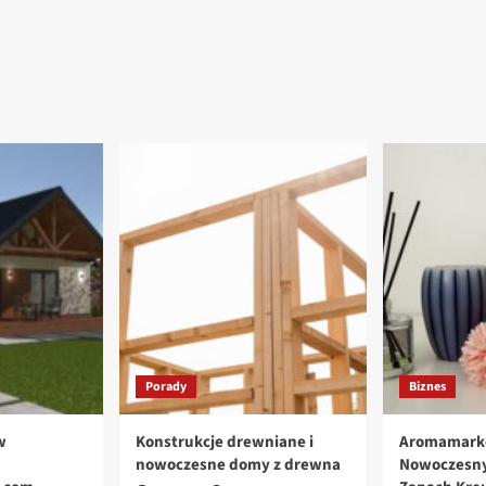
Porady
Biznes
w
Konstrukcje drewniane i
Aromamark
nowoczesne domy z drewna
Nowoczesny