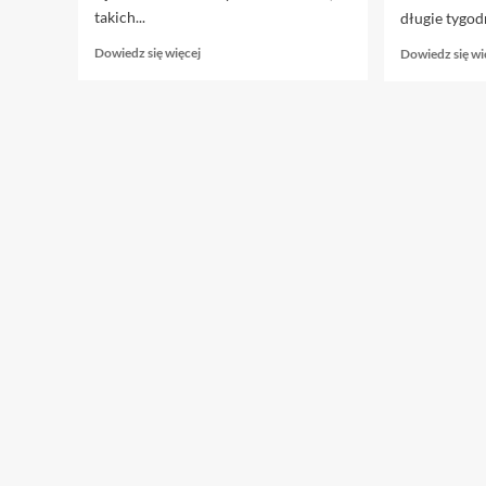
takich...
długie tygodn
Dowiedz
Dowiedz się więcej
Dowiedz się wi
się
więcej
o
Zastosowanie
kleju
do
kompozytów
w
budownictwie
i
konstrukcji