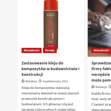
warsztatu:
Dlaczego
warto
inwestować
w
lampy
LEDowe?
Aktualności
Porady
Aktualności
Zastosowanie kleju do
Sprawdzan
kompozytów w budownictwie i
firmy fakt
konstrukcji
narzędzie
może pom
Redakcja
4 października, 2023
Redakcja
Kleje do kompozytów stanowią
nieodzowny element w nowoczesnym
Każda firma
przemyśle konstrukcyjnym i
mieć swój wł
budowlanym. Ich główną rolą jest
Czasami pra
łączenie różnorodnych materiałów,
stworzeniem