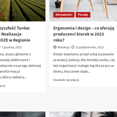
Aktualności
Porady
zyszłość Turów:
Ergonomia i design – co oferują
i Realizacja
producenci biurek w 2023
 OZE w Regionie
roku?
7 grudnia, 2023
Redakcja
23 października, 2023
wa, znany głównie z
Kiedy stawiamy przed sobą wyzwanie
 swojej elektrowni i
aranżacji pokoju dla młodej osoby, czy
i obecnie na progu zielonej
też organizacji małego kącika pracy w
ransformacja
domu, kluczowe staje...
 która nabiera...
Dowiedz
Dowiedz się więcej
się
Dowiedz
ęcej
więcej
się
o
więcej
Ergonomia
o
i
Zielona
design
Przyszłość
–
Turów: