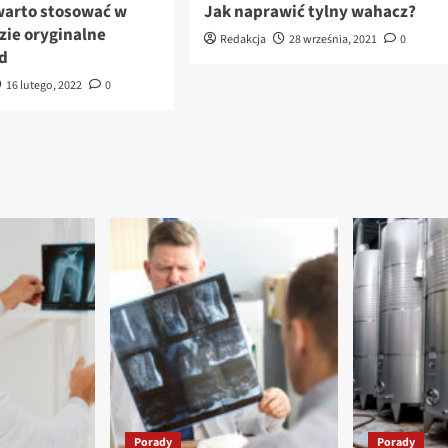
warto stosować w
Jak naprawić tylny wahacz?
ie oryginalne
Redakcja
28 września, 2021
0
ed
16 lutego, 2022
0
Porady
Porady