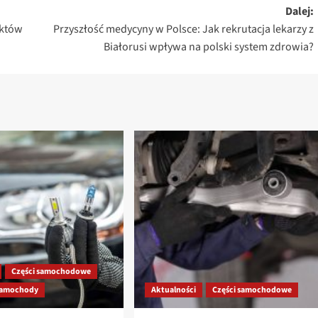
Dalej:
ektów
Przyszłość medycyny w Polsce: Jak rekrutacja lekarzy z
Białorusi wpływa na polski system zdrowia?
Części samochodowe
amochody
Aktualności
Części samochodowe