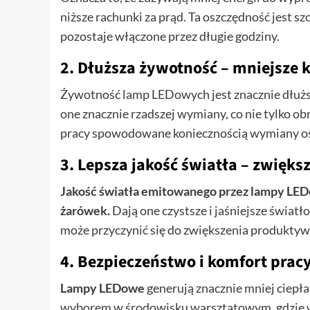
niższe rachunki za prąd. Ta oszczędność jest s
pozostaje włączone przez długie godziny.
2. Dłuższa żywotność – mniejsze 
Żywotność lamp LEDowych jest znacznie dłuższ
one znacznie rzadszej wymiany, co nie tylko ob
pracy spowodowane koniecznością wymiany oś
3. Lepsza jakość światła – zwięk
Jakość światła emitowanego przez lampy LEDo
żarówek.
Dają one czystsze i jaśniejsze światł
może przyczynić się do zwiększenia produktyw
4. Bezpieczeństwo i komfort prac
Lampy LEDowe
generują znacznie mniej ciepła 
wyborem w środowisku warsztatowym, gdzie 