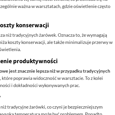
zczególnie ważna w warsztatach, gdzie oświetlenie często
koszty konserwacji
a niż tradycyjnych żarówek. Oznacza to, że wymagają
niża koszty konserwacji, ale także minimalizuje przerwy w
wietlenia.
szenie produktywności
we jest znacznie lepsza niż w przypadku tradycyjnych
o, które poprawia widoczność w warsztacie. To z kolei
ności i dokładności wykonywanych prac.
y
niż tradycyjne żarówki, co czyni je bezpieczniejszym
wysoka temperatura może być problemem. Ponadto,