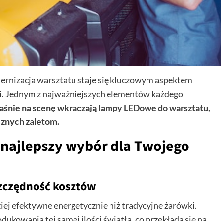
ernizacja warsztatu staje się kluczowym aspektem
ci. Jednym z najważniejszych elementów każdego
aśnie na scenę wkraczają
lampy LEDowe do warsztatu
,
cznych zaletom.
najlepszy wybór dla Twojego
szczędność kosztów
ej efektywne energetycznie niż tradycyjne żarówki.
dukowania tej samej ilości światła, co przekłada się na