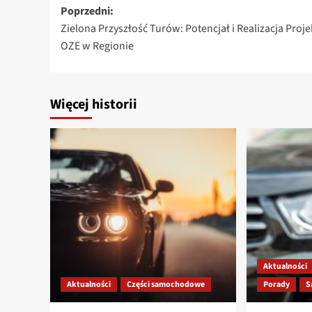
Zobacz
Poprzedni:
Zielona Przyszłość Turów: Potencjał i Realizacja Proj
wpisy
OZE w Regionie
Więcej historii
Aktualności
Aktualności
Części samochodowe
Porady
S