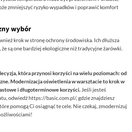
e może zmniejszyć ryzyko wypadków i poprawić komfort
czny wybór
wnież krok w stronę ochrony środowiska. Ich dłuższa
 że są one bardziej ekologiczne niż tradycyjne żarówki.
cyzja, która przynosi korzyści na wielu poziomach: od
czne. Modernizacja oświetlenia w warsztacie to krok w
iastowe i długoterminowe korzyści.
Jeśli jesteś
atu, odwiedź
https://basic.com.pl/
, gdzie znajdziesz
re pomogą Ci osiągnąć te cele. Nie czekaj, zmodernizuj
 możliwościami!