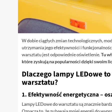
W dobie ciągłych zmian technologicznych, mod
utrzymania jego efektywności i funkcjonalnoś
warsztatu jest odpowiednie oświetlenie.
Tu wł
które zyskują na popularności dzięki swoim li
Dlaczego lampy LEDowe to 
warsztatu?
1. Efektywność energetyczna – o
Lampy LEDowe do warsztatu są znacznie bardzi
Oznacza to, że zużywają mniej energii do wypro