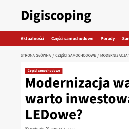
Przejdź
Digiscoping
do
treści
Aktualności
Części samochodowe
Porady
Sa
STRONA GŁÓWNA
CZĘŚCI SAMOCHODOWE
MODERNIZACJA 
Części samochodowe
Modernizacja wa
warto inwestow
LEDowe?
Redakcja
8 grudnia, 2023