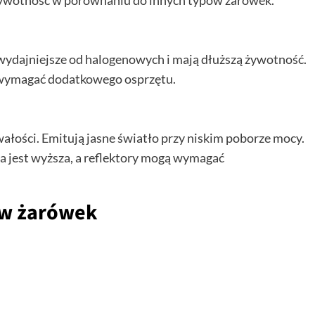
ą żywotność w porównaniu do innych typów żarówek.
 wydajniejsze od halogenowych i mają dłuższą żywotność.
że wymagać dodatkowego osprzętu.
wałości. Emitują jasne światło przy niskim poborze mocy.
wa jest wyższa, a reflektory mogą wymagać
ów żarówek