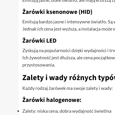
Emitują jasne, białe światło, ale mają krótsz
Żarówki ksenonowe (HID)
Emitują bardzo jasne i intensywne światło. Są
Jednak ich cena jest wyższa, a instalacja mo
Żarówki LED
Zyskują na popularności dzięki wydajności i tr
Ich żywotność jest dłuższa, ale cena początko
przystosowania.
Zalety i wady różnych typ
Każdy rodzaj żarówek ma swoje zalety i wady:
Żarówki halogenowe:
Zalety: niska cena, dobra wydajność świetlna