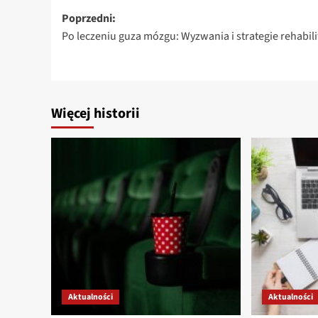
Zobacz
Poprzedni:
Po leczeniu guza mózgu: Wyzwania i strategie rehabili
wpisy
Więcej historii
Aktualności
Aktualności