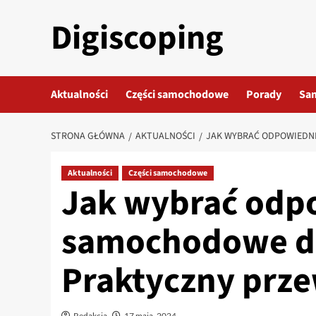
Przejdź
Digiscoping
do
treści
Aktualności
Części samochodowe
Porady
Sa
STRONA GŁÓWNA
AKTUALNOŚCI
JAK WYBRAĆ ODPOWIEDN
Aktualności
Części samochodowe
Jak wybrać odp
samochodowe do
Praktyczny prz
Redakcja
17 maja, 2024