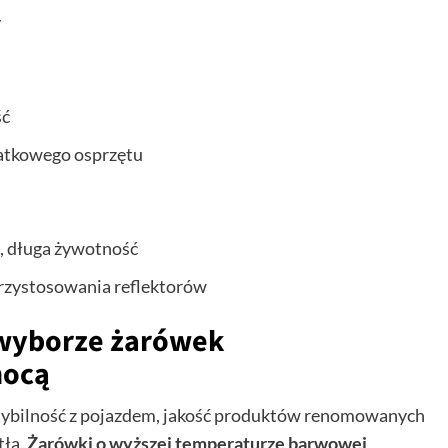
y
ść
datkowego osprzętu
, długa żywotność
rzystosowania reflektorów
 wyborze żarówek
nocą
ybilność z pojazdem, jakość produktów renomowanych
tła.
Żarówki o wyższej temperaturze barwowej