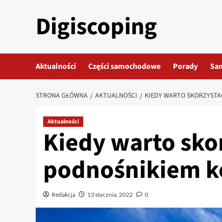
Przejdź
Digiscoping
do
treści
Aktualności
Części samochodowe
Porady
Sa
STRONA GŁÓWNA
AKTUALNOŚCI
KIEDY WARTO SKORZYSTA
Aktualności
Kiedy warto skor
podnośnikiem 
Redakcja
13 stycznia, 2022
0