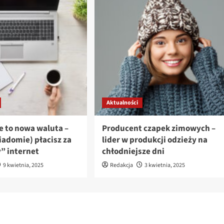
Aktualności
e to nowa waluta –
Producent czapek zimowych –
iadomie) płacisz za
lider w produkcji odzieży na
 internet
chłodniejsze dni
9 kwietnia, 2025
Redakcja
3 kwietnia, 2025