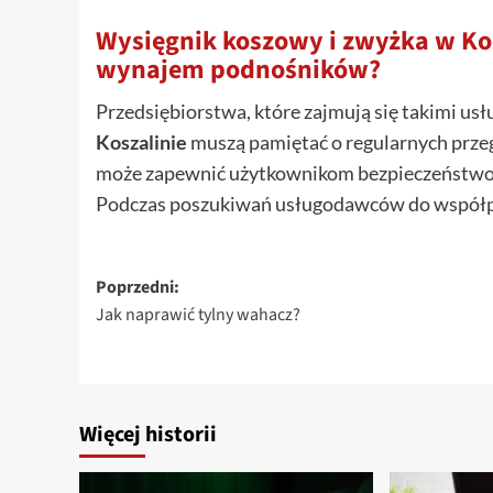
Wysięgnik koszowy i zwyżka w Kos
wynajem podnośników?
Przedsiębiorstwa, które zajmują się takimi usł
Koszalinie
muszą pamiętać o regularnych prze
może zapewnić użytkownikom bezpieczeństwo i
Podczas poszukiwań usługodawców do współpr
Zobacz
Poprzedni:
Jak naprawić tylny wahacz?
wpisy
Więcej historii