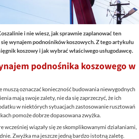
szalinie i nie wiesz, jak sprawnie zaplanować ten
ię wynajem podnośników koszowych. Z tego artykułu
ysięgnik koszowy i jak wybrać właściwego usługodawcę.
wynajem podnośnika koszowego w
e muszą oznaczać konieczność budowania niewygodnych
nia mają swoje zalety, nie da się zaprzeczyć, że ich
 dodatku w niektórych sytuacjach zastosowanie rusztowań
adkach pomoże dobrze dopasowana zwyżka.
re wcześniej wiązały się ze skomplikowanymi działaniami,
ie. Zwyżka ma jeszcze jedną bardzo istotną zaletę.