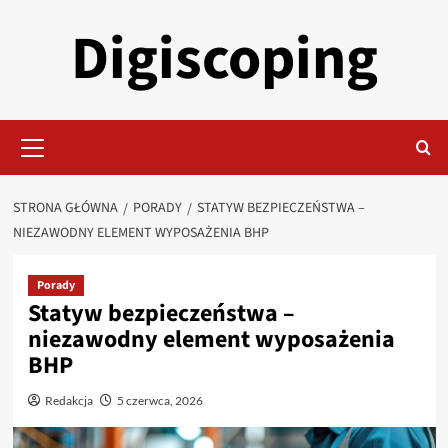
Przejdź
Digiscoping
do
treści
Menu
główne
STRONA GŁÓWNA
PORADY
STATYW BEZPIECZEŃSTWA –
NIEZAWODNY ELEMENT WYPOSAŻENIA BHP
Porady
Statyw bezpieczeństwa –
niezawodny element wyposażenia
BHP
Redakcja
5 czerwca, 2026