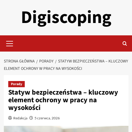
Przejdź
Digiscoping
do
treści
Menu
główne
STRONA GŁÓWNA
PORADY
STATYW BEZPIECZEŃSTWA – KLUCZOWY
ELEMENT OCHRONY W PRACY NA WYSOKOŚCI
Porady
Statyw bezpieczeństwa – kluczowy
element ochrony w pracy na
wysokości
Redakcja
5 czerwca, 2026