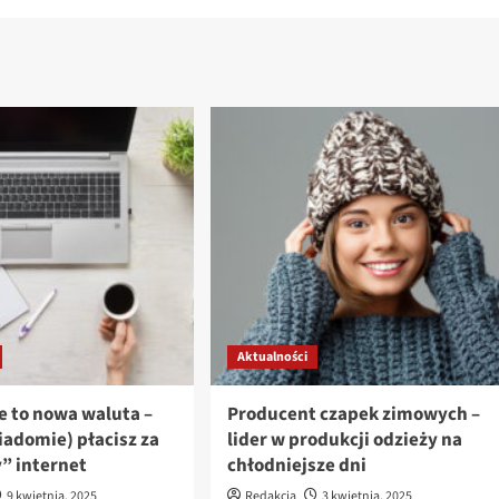
Aktualności
e to nowa waluta –
Producent czapek zimowych –
iadomie) płacisz za
lider w produkcji odzieży na
 internet
chłodniejsze dni
9 kwietnia, 2025
Redakcja
3 kwietnia, 2025