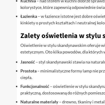
Kuchnia
– nad stołem w kuchni dobrze sprawdzą
kolorystyce, które zapewnią odpowiednie świa
Łazienka
– w łazience istotne jest dobre oświ
kinkiety o prostych kształtach i neutralnej kolo
Zalety oświetlenia w styl
Oświetlenie w stylu skandynawskim oferuje wi
estetycznym. Oto kilka powodów, dla których 
Jasność
– styl skandynawski stawia na natural
Prostota
– minimalistyczne formy lamp nie przy
ciepła.
Funkcjonalność
– oświetlenie w stylu skandyna
praktyczną, dostosowaną do różnych pomieszc
Naturalne materiały
– drewno, tkaniny i meta