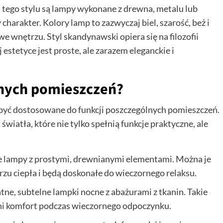
 tego stylu są lampy wykonane z drewna, metalu lub
charakter. Kolory lamp to zazwyczaj biel, szarość, beż i
e wnętrzu. Styl skandynawski opiera się na filozofii
 estetyce jest proste, ale zarazem eleganckie i
żnych pomieszczeń?
yć dostosowane do funkcji poszczególnych pomieszczeń.
wiatła, które nie tylko spełnią funkcje praktyczne, ale
ce lampy z prostymi, drewnianymi elementami. Można je
rzu ciepła i będą doskonałe do wieczornego relaksu.
tne, subtelne lampki nocne z abażurami z tkanin. Takie
wni komfort podczas wieczornego odpoczynku.