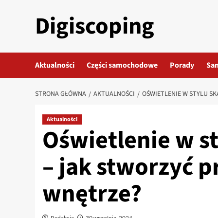
Przejdź
Digiscoping
do
treści
Aktualności
Części samochodowe
Porady
Sa
STRONA GŁÓWNA
AKTUALNOŚCI
OŚWIETLENIE W STYLU S
Aktualności
Oświetlenie w 
– jak stworzyć p
wnętrze?
Redakcja
30 września, 2024