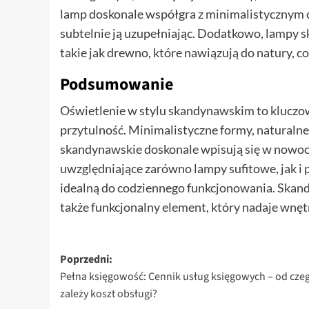
lamp doskonale współgra z minimalistycznym c
subtelnie ją uzupełniając. Dodatkowo, lampy 
takie jak drewno, które nawiązują do natury, co
Podsumowanie
Oświetlenie w stylu skandynawskim to kluczow
przytulność. Minimalistyczne formy, naturalne
skandynawskie doskonale wpisują się w nowo
uwzględniające zarówno lampy sufitowe, jak i
idealną do codziennego funkcjonowania. Skandy
także funkcjonalny element, który nadaje wnę
Zobacz
Poprzedni:
Pełna księgowość: Cennik usług księgowych – od cze
wpisy
zależy koszt obsługi?