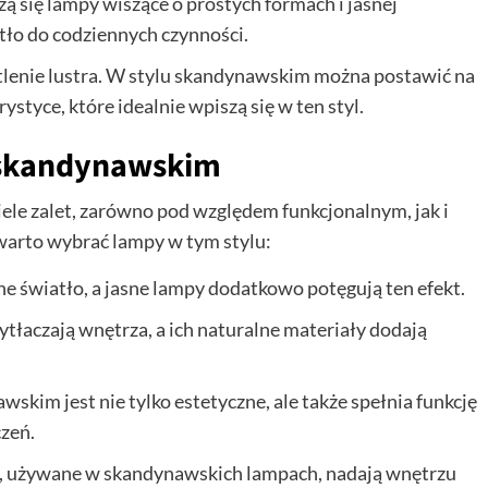
 się lampy wiszące o prostych formach i jasnej
tło do codziennych czynności.
etlenie lustra. W stylu skandynawskim można postawić na
rystyce, które idealnie wpiszą się w ten styl.
u skandynawskim
ele zalet, zarówno pod względem funkcjonalnym, jak i
warto wybrać lampy w tym stylu:
ne światło, a jasne lampy dodatkowo potęgują ten efekt.
tłaczają wnętrza, a ich naturalne materiały dodają
wskim jest nie tylko estetyczne, ale także spełnia funkcję
zeń.
l, używane w skandynawskich lampach, nadają wnętrzu