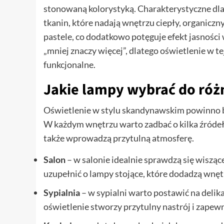
stonowaną kolorystyką. Charakterystyczne dla
tkanin, które nadają wnętrzu ciepły, organiczny 
pastele, co dodatkowo potęguje efekt jasności w
„mniej znaczy więcej”, dlatego oświetlenie w tej
funkcjonalne.
Jakie lampy wybrać do ró
Oświetlenie w stylu skandynawskim powinno b
W każdym wnętrzu warto zadbać o kilka źródeł ś
także wprowadzą przytulną atmosferę.
Salon
– w salonie idealnie sprawdzą się wiszą
uzupełnić o lampy stojące, które dodadzą wnęt
Sypialnia
– w sypialni warto postawić na delika
oświetlenie stworzy przytulny nastrój i zape