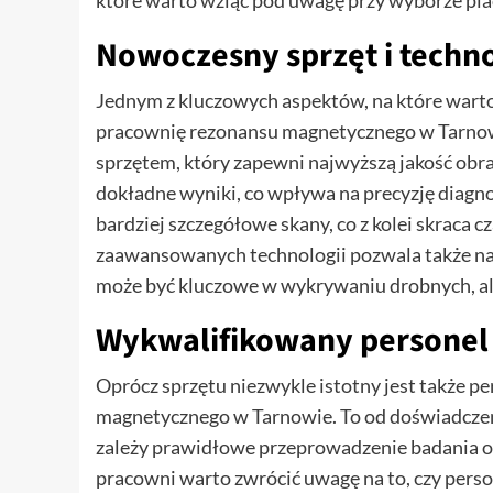
które warto wziąć pod uwagę przy wyborze plac
Nowoczesny sprzęt i techn
Jednym z kluczowych aspektów, na które warto
pracownię rezonansu magnetycznego w Tarnow
sprzętem, który zapewni najwyższą jakość ob
dokładne wyniki, co wpływa na precyzję diag
bardziej szczegółowe skany, co z kolei skraca 
zaawansowanych technologii pozwala także na 
może być kluczowe w wykrywaniu drobnych, al
Wykwalifikowany persone
Oprócz sprzętu niezwykle istotny jest także 
magnetycznego w Tarnowie. To od doświadczeni
zależy prawidłowe przeprowadzenie badania or
pracowni warto zwrócić uwagę na to, czy person