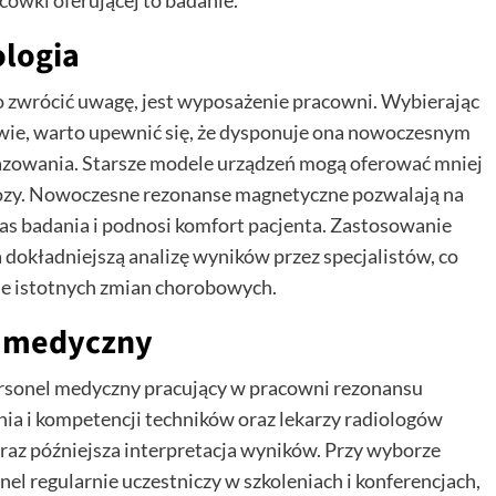
ówki oferującej to badanie.
ologia
 zwrócić uwagę, jest wyposażenie pracowni. Wybierając
ie, warto upewnić się, że dysponuje ona nowoczesnym
razowania. Starsze modele urządzeń mogą oferować mniej
nozy. Nowoczesne rezonanse magnetyczne pozwalają na
czas badania i podnosi komfort pacjenta. Zastosowanie
dokładniejszą analizę wyników przez specjalistów, co
e istotnych zmian chorobowych.
l medyczny
personel medyczny pracujący w pracowni rezonansu
a i kompetencji techników oraz lekarzy radiologów
az późniejsza interpretacja wyników. Przy wyborze
el regularnie uczestniczy w szkoleniach i konferencjach,