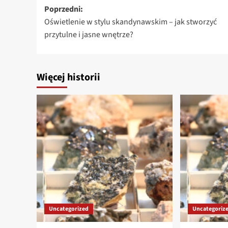
Zobacz
Poprzedni:
Oświetlenie w stylu skandynawskim – jak stworzyć
wpisy
przytulne i jasne wnętrze?
Więcej historii
Uncategorized
Uncategoriz