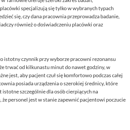
 Tarnowie oferuje szeroki zakres badań,
lacówki specjalizują się tylko w wybranych typach
iedzieć się, czy dana pracownia przeprowadza badanie,
iadczy również o doświadczeniu placówki oraz
zo istotny czynnik przy wyborze pracowni rezonansu
 trwać od kilkunastu minut do nawet godziny, w
żne jest, aby pacjent czuł się komfortowo podczas całej
ownia posiada urządzenia o szerokiej średnicy, które
t istotne szczególnie dla osób cierpiących na
, że personel jest w stanie zapewnić pacjentowi poczucie