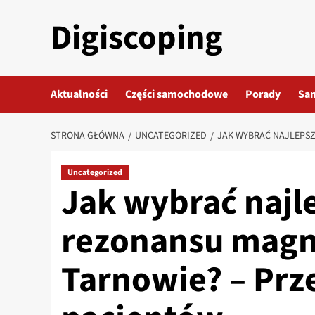
Przejdź
Digiscoping
do
treści
Aktualności
Części samochodowe
Porady
Sa
STRONA GŁÓWNA
UNCATEGORIZED
JAK WYBRAĆ NAJLEPS
Uncategorized
Jak wybrać najl
rezonansu magn
Tarnowie? – Prz