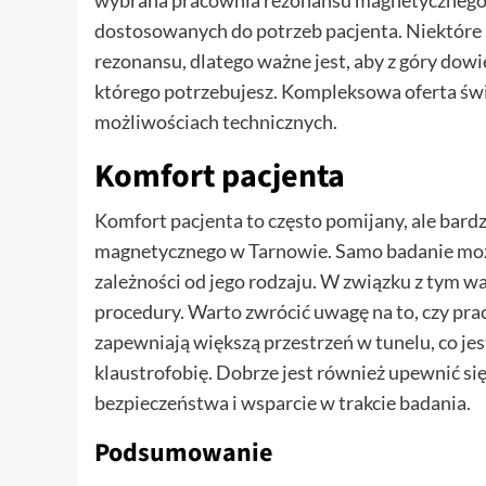
wybrana pracownia rezonansu magnetycznego w
dostosowanych do potrzeb pacjenta. Niektóre p
rezonansu, dlatego ważne jest, aby z góry dow
którego potrzebujesz. Kompleksowa oferta św
możliwościach technicznych.
Komfort pacjenta
Komfort pacjenta to często pomijany, ale bard
magnetycznego w Tarnowie. Samo badanie może
zależności od jego rodzaju. W związku z tym wa
procedury. Warto zwrócić uwagę na to, czy prac
zapewniają większą przestrzeń w tunelu, co jes
klaustrofobię. Dobrze jest również upewnić się
bezpieczeństwa i wsparcie w trakcie badania.
Podsumowanie