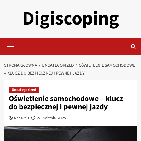
Przejdź
Digiscoping
do
treści
Menu
główne
STRONA GŁÓWNA
UNCATEGORIZED
OŚWIETLENIE SAMOCHODOWE
– KLUCZ DO BEZPIECZNEJ I PEWNEJ JAZDY
Uncategorized
Oświetlenie samochodowe – klucz
do bezpiecznej i pewnej jazdy
Redakcja
26 kwietnia, 2025