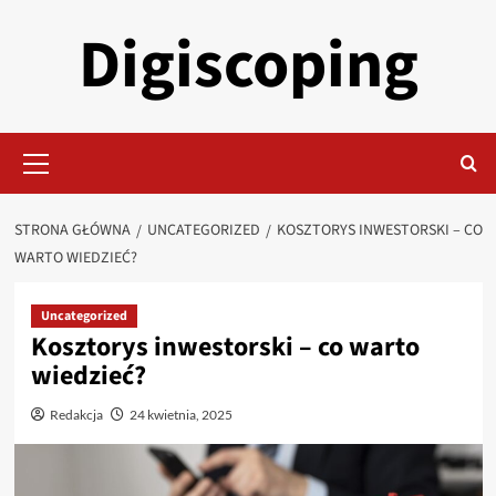
Przejdź
Digiscoping
do
treści
Menu
główne
STRONA GŁÓWNA
UNCATEGORIZED
KOSZTORYS INWESTORSKI – CO
WARTO WIEDZIEĆ?
Uncategorized
Kosztorys inwestorski – co warto
wiedzieć?
Redakcja
24 kwietnia, 2025