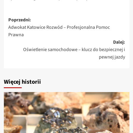
Zobacz
Poprzedni:
Adwokat Katowice Rozwód – Profesjonalna Pomoc
wpisy
Prawna
Dalej:
Oświetlenie samochodowe – klucz do bezpiecznej i
pewnej jazdy
Więcej historii