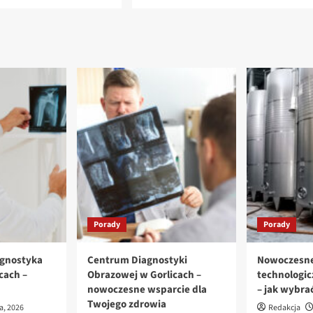
Porady
Porady
agnostyka
Centrum Diagnostyki
Nowoczesne
cach –
Obrazowej w Gorlicach –
technologi
nowoczesne wsparcie dla
– jak wybra
Twojego zdrowia
ca, 2026
Redakcja