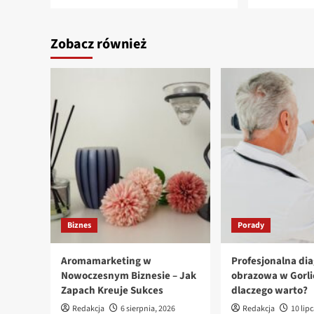
Zobacz również
Biznes
Porady
Aromamarketing w
Profesjonalna di
Nowoczesnym Biznesie – Jak
obrazowa w Gorli
Zapach Kreuje Sukces
dlaczego warto?
Redakcja
6 sierpnia, 2026
Redakcja
10 lip