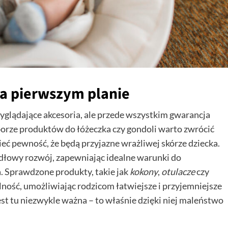
a pierwszym planie
yglądające akcesoria, ale przede wszystkim gwarancja
orze produktów do łóżeczka czy gondoli warto zwrócić
eć pewność, że będą przyjazne wrażliwej skórze dziecka.
łowy rozwój, zapewniając idealne warunki do
. Sprawdzone produkty, takie jak
kokony
,
otulacze
czy
alność, umożliwiając rodzicom łatwiejsze i przyjemniejsze
st tu niezwykle ważna – to właśnie dzięki niej maleństwo