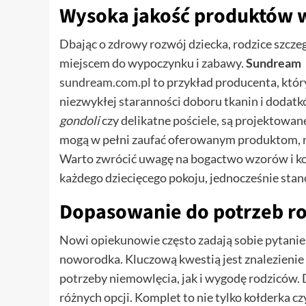
Wysoka jakość produktów 
Dbając o zdrowy rozwój dziecka, rodzice szcze
miejscem do wypoczynku i zabawy.
Sundream
sundream.com.pl
to przykład producenta, któr
niezwykłej staranności doboru tkanin i dodatk
gondoli
czy delikatne pościele, są projektowan
mogą w pełni zaufać oferowanym produktom, ma
Warto zwrócić uwagę na bogactwo wzorów i ko
każdego dziecięcego pokoju, jednocześnie sta
Dopasowanie do potrzeb r
Nowi opiekunowie często zadają sobie pytanie
noworodka. Kluczową kwestią jest znalezieni
potrzeby niemowlęcia, jak i wygodę rodziców.
różnych opcji. Komplet to nie tylko kołderka cz