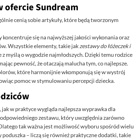
w ofercie Sundream
gólnie cenią sobie artykuły, które będą tworzonym
y koncentruje się na najwyższej jakości wykonania oraz
ów. Wszystkie elementy, takie jak
zestawy do łóżeczek i
e z myślą o wygodzie najmłodszych. Dzięki temu rodzice
jąc pewność, że otaczają malucha tym, co najlepsze.
lorów, które harmonijnie wkomponują się w wystrój
nowiąc pomoc w stymulowaniu percepcji dziecka.
odziców
, jak w praktyce wygląda najlepsza wyprawka dla
e odpowiedniego zestawu, który uwzględnia zarówno
 Dlatego tak ważna jest możliwość wyboru spośród wielu
y poduszka – liczą się również praktyczne dodatki, takie