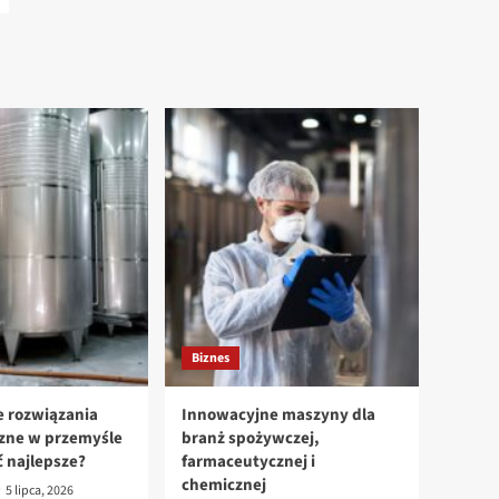
Biznes
 rozwiązania
Innowacyjne maszyny dla
czne w przemyśle
branż spożywczej,
ć najlepsze?
farmaceutycznej i
chemicznej
5 lipca, 2026