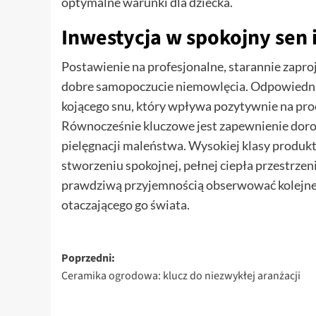
optymalne warunki dla dziecka.
Inwestycja w spokojny sen 
Postawienie na profesjonalne, starannie zapr
dobre samopoczucie niemowlęcia. Odpowiednio
kojącego snu, który wpływa pozytywnie na pro
Równocześnie kluczowe jest zapewnienie doro
pielęgnacji maleństwa. Wysokiej klasy produk
stworzeniu spokojnej, pełnej ciepła przestrzen
prawdziwą przyjemnością obserwować kolejne
otaczającego go świata.
Zobacz
Poprzedni:
Ceramika ogrodowa: klucz do niezwykłej aranżacji
wpisy