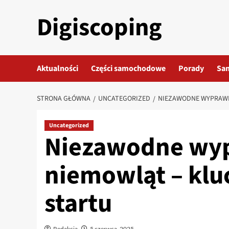
Przejdź
Digiscoping
do
treści
Aktualności
Części samochodowe
Porady
Sa
STRONA GŁÓWNA
UNCATEGORIZED
NIEZAWODNE WYPRAWK
Uncategorized
Niezawodne wyp
niemowląt – klu
startu
Redakcja
5 czerwca, 2025