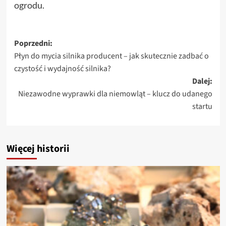
ogrodu.
Zobacz
Poprzedni:
Płyn do mycia silnika producent – jak skutecznie zadbać o
wpisy
czystość i wydajność silnika?
Dalej:
Niezawodne wyprawki dla niemowląt – klucz do udanego
startu
Więcej historii