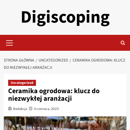
Przejdź
Digiscoping
do
treści
Menu
główne
STRONA GŁÓWNA
UNCATEGORIZED
CERAMIKA OGRODOWA: KLUCZ
DO NIEZWYKŁEJ ARANŻACJI
Uncategorized
Ceramika ogrodowa: klucz do
niezwykłej aranżacji
Redakcja
4 czerwca, 2025