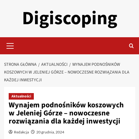
Przejdź
Digiscoping
do
treści
Menu
główne
STRONA GŁÓWNA
AKTUALNOŚCI
WYNAJEM PODNOŚNIKÓW
KOSZOWYCH W JELENIEJ GÓRZE – NOWOCZESNE ROZWIĄZANIA DLA
KAŻDEJ INWESTYCJI
Aktualności
Wynajem podnośników koszowych
w Jeleniej Górze – nowoczesne
rozwiązania dla każdej inwestycji
Redakcja
20 grudnia, 2024