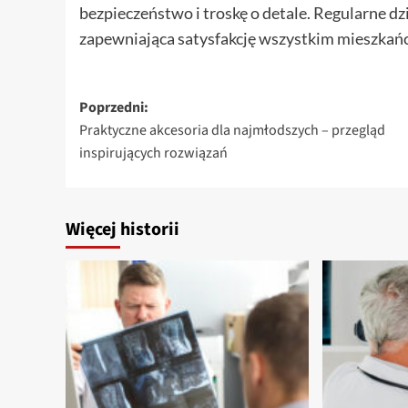
bezpieczeństwo i troskę o detale. Regularne dz
zapewniająca satysfakcję wszystkim mieszkańc
Zobacz
Poprzedni:
Praktyczne akcesoria dla najmłodszych – przegląd
wpisy
inspirujących rozwiązań
Więcej historii