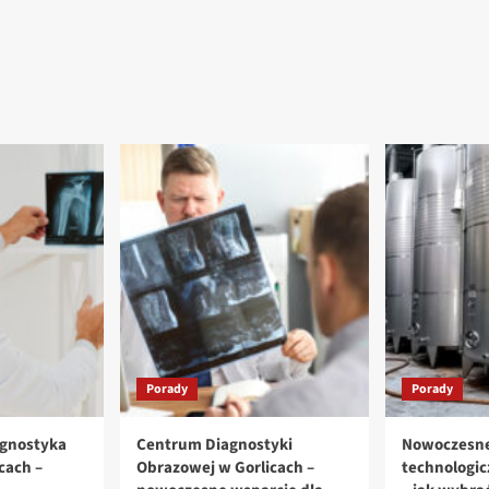
Porady
Porady
agnostyka
Centrum Diagnostyki
Nowoczesne
cach –
Obrazowej w Gorlicach –
technologi