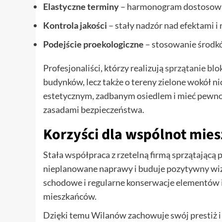
Elastyczne terminy
– harmonogram dostosowa
Kontrola jakości
– stały nadzór nad efektami i
Podejście proekologiczne
– stosowanie środk
Profesjonaliści, którzy realizują
sprzątanie bl
budynków, lecz także o tereny zielone wokół ni
estetycznym, zadbanym osiedlem i mieć pewnoś
zasadami bezpieczeństwa.
Korzyści dla wspólnot mie
Stała współpraca z rzetelną firmą sprzątającą 
nieplanowane naprawy i buduje pozytywny wizer
schodowe i regularne konserwacje elementów 
mieszkańców.
Dzięki temu Wilanów zachowuje swój prestiż i 