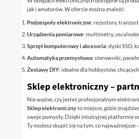
W sklepach elektronicznych dostępne są prod
jak i amatorów. W ofercie można znaleźć:
Podzespoły elektroniczne
: rezystory, tranzys
Urządzenia pomiarowe
: multimetry, oscylosko
Sprzęt komputerowy i akcesoria
: dyski SSD, k
Automatyka przemysłowa
: sterowniki, panele
Zestawy DIY
: idealne dla hobbystów, chcącyc
Sklep elektroniczny – part
Nie ważne, czy jesteś profesjonalnym elektron
Sklep elektroniczny
to miejsce, gdzie znajdzi
swoje pomysły. Dzięki intuicyjnej platformie on
Ty możesz skupić się na tym, co najważniejsze –