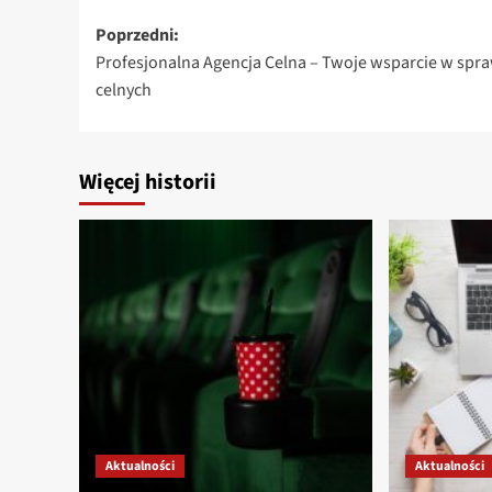
Zobacz
Poprzedni:
Profesjonalna Agencja Celna – Twoje wsparcie w spr
wpisy
celnych
Więcej historii
Aktualności
Aktualności