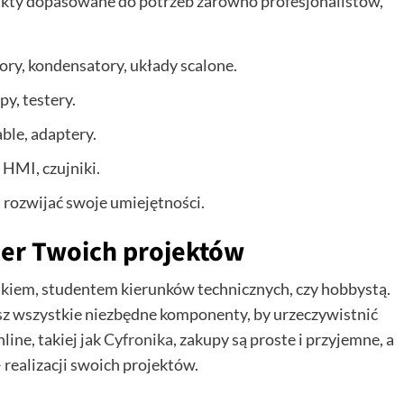
ukty dopasowane do potrzeb zarówno profesjonalistów,
tory, kondensatory, układy scalone.
py, testery.
able, adaptery.
 HMI, czujniki.
h rozwijać swoje umiejętności.
ner Twoich projektów
ikiem, studentem kierunków technicznych, czy hobbystą.
esz wszystkie niezbędne komponenty, by urzeczywistnić
line, takiej jak
Cyfronika
, zakupy są proste i przyjemne, a
 realizacji swoich projektów.