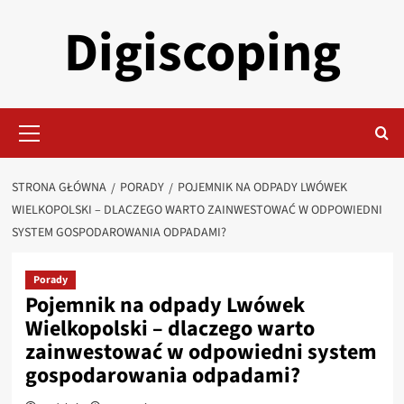
Przejdź
Digiscoping
do
treści
Menu
główne
STRONA GŁÓWNA
PORADY
POJEMNIK NA ODPADY LWÓWEK
WIELKOPOLSKI – DLACZEGO WARTO ZAINWESTOWAĆ W ODPOWIEDNI
SYSTEM GOSPODAROWANIA ODPADAMI?
Porady
Pojemnik na odpady Lwówek
Wielkopolski – dlaczego warto
zainwestować w odpowiedni system
gospodarowania odpadami?