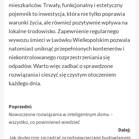
mieszkańców. Trwały, funkcjonalny i estetyczny
pojemnik to inwestycja, która nie tylko poprawia
warunki życia, ale również pozytywnie wpływa na
lokalne środowisko. Zapewnienie regularnego
wywozu śmieci w Lwówku Wielkopolskim pozwala
natomiast uniknąć przepełnionych kontenerów i
niekontrolowanego rozprzestrzeniania się
odpadów. Warto więc zadbać o sprawdzone
rozwiązania i cieszyć się czystym otoczeniem
każdego dnia.
Zobacz
Poprzedni:
Nowoczesne rozwiązania w inteligentnym domu –
wpisy
wszystko, co powinieneś wiedzieć
Dalej:
Jak skutecznie zarządzać przedsięwzięciami budowlanymi