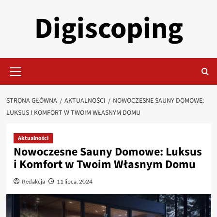
Przejdź
Digiscoping
do
treści
Menu
główne
STRONA GŁÓWNA
AKTUALNOŚCI
NOWOCZESNE SAUNY DOMOWE:
LUKSUS I KOMFORT W TWOIM WŁASNYM DOMU
Aktualności
Nowoczesne Sauny Domowe: Luksus
i Komfort w Twoim Własnym Domu
Redakcja
11 lipca, 2024