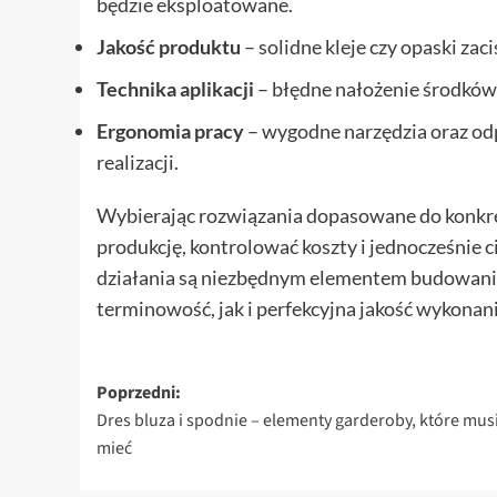
będzie eksploatowane.
Jakość produktu
– solidne kleje czy opaski za
Technika aplikacji
– błędne nałożenie środków 
Ergonomia pracy
– wygodne narzędzia oraz od
realizacji.
Wybierając rozwiązania dopasowane do konkr
produkcję, kontrolować koszty i jednocześnie
działania są niezbędnym elementem budowania 
terminowość, jak i perfekcyjna jakość wykonani
Zobacz
Poprzedni:
Dres bluza i spodnie – elementy garderoby, które mus
wpisy
mieć