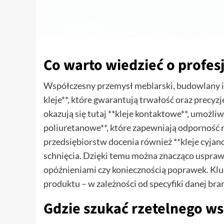
Co warto wiedzieć o profes
Współczesny przemysł meblarski, budowlany i t
kleje**, które gwarantują trwałość oraz precyz
okazują się tutaj **kleje kontaktowe**, umożliw
poliuretanowe**, które zapewniają odporność
przedsiębiorstw docenia również **kleje cyja
schnięcia. Dzięki temu można znacząco usprawn
opóźnieniami czy koniecznością poprawek. Kl
produktu – w zależności od specyfiki danej bra
Gdzie szukać rzetelnego w