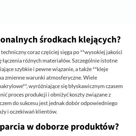
jonalnych środkach klejących?
echniczny coraz częściej sięga po **wysokiej jakości
ję łączenia różnych materiałów. Szczególnie istotne
iające szybkie i pewne wiązanie, a także **kleje
 na zmienne warunki atmosferyczne. Wiele
noakrylowe**, wyróżniające się błyskawicznym czasem
ić proces produkcji i obniżyć koszty związane z
uczem do sukcesu jest jednak dobór odpowiedniego
nży i oczekiwań klientów.
sparcia w doborze produktów?