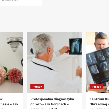
Porady
Porady
 w
Profesjonalna diagnostyka
Centrum Di
nesie – Jak
obrazowa w Gorlicach –
Obrazowej w