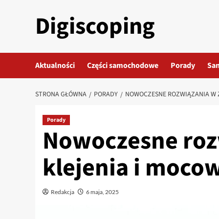
Przejdź
Digiscoping
do
treści
Aktualności
Części samochodowe
Porady
Sa
STRONA GŁÓWNA
PORADY
NOWOCZESNE ROZWIĄZANIA W Z
Porady
Nowoczesne roz
klejenia i moco
Redakcja
6 maja, 2025