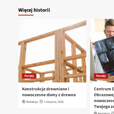
Więcej historii
Porady
Porady
Konstrukcje drewniane i
Centrum D
nowoczesne domy z drewna
Obrazowej
nowoczesn
Redakcja
7 sierpnia, 2026
Twojego z
Redakcja