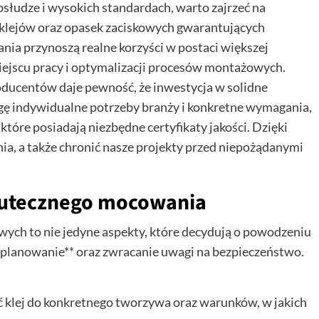
bsłudze i wysokich standardach, warto zajrzeć na
 klejów oraz opasek zaciskowych gwarantujących
ia przynoszą realne korzyści w postaci większej
iejscu pracy i optymalizacji procesów montażowych.
ucentów daje pewność, że inwestycja w solidne
agę indywidualne potrzeby branży i konkretne wymagania,
tóre posiadają niezbędne certyfikaty jakości. Dzięki
, a także chronić nasze projekty przed niepożądanymi
kutecznego mocowania
ych to nie jedyne aspekty, które decydują o powodzeniu
e planowanie** oraz zwracanie uwagi na bezpieczeństwo.
 klej do konkretnego tworzywa oraz warunków, w jakich