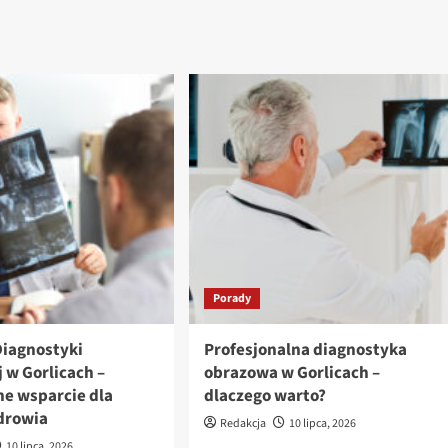
Porady
iagnostyki
Profesjonalna diagnostyka
 w Gorlicach –
obrazowa w Gorlicach –
e wsparcie dla
dlaczego warto?
drowia
Redakcja
10 lipca, 2026
10 lipca, 2026