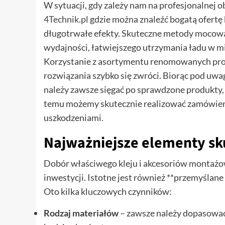
W sytuacji, gdy zależy nam na profesjonalnej o
4Technik.pl
gdzie można znaleźć bogatą ofertę
długotrwałe efekty. Skuteczne metody mocowan
wydajności, łatwiejszego utrzymania ładu w m
Korzystanie z asortymentu renomowanych prod
rozwiązania szybko się zwróci. Biorąc pod uw
należy zawsze sięgać po sprawdzone produkty, k
temu możemy skutecznie realizować zamówienia
uszkodzeniami.
Najważniejsze elementy s
Dobór właściwego kleju i akcesoriów montażow
inwestycji. Istotne jest również **przemyślan
Oto kilka kluczowych czynników:
Rodzaj materiałów
– zawsze należy dopasować