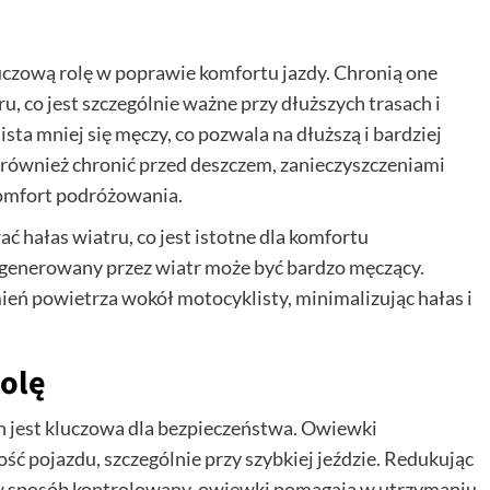
czową rolę w poprawie komfortu jazdy. Chronią one
, co jest szczególnie ważne przy dłuższych trasach i
ta mniej się męczy, co pozwala na dłuższą i bardziej
ównież chronić przed deszczem, zanieczyszczeniami
omfort podróżowania.
hałas wiatru, co jest istotne dla komfortu
 generowany przez wiatr może być bardzo męczący.
eń powietrza wokół motocyklisty, minimalizując hałas i
rolę
h jest kluczowa dla bezpieczeństwa. Owiewki
 pojazdu, szczególnie przy szybkiej jeździe. Redukując
a w sposób kontrolowany, owiewki pomagają w utrzymaniu