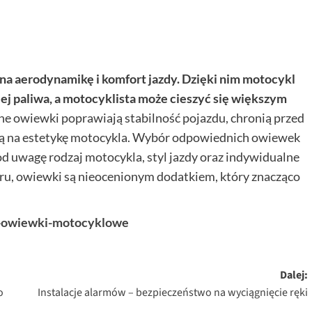
 aerodynamikę i komfort jazdy. Dzięki nim motocykl
ej paliwa, a motocyklista może cieszyć się większym
e owiewki poprawiają stabilność pojazdu, chronią przed
ają na estetykę motocykla. Wybór odpowiednich owiewek
d uwagę rodzaj motocykla, styl jazdy oraz indywidualne
oru, owiewki są nieocenionym dodatkiem, który znacząco
by-owiewki-motocyklowe
Dalej:
o
Instalacje alarmów – bezpieczeństwo na wyciągnięcie ręki