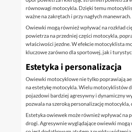
równowagi motocykla. Dzięki temu motocyklist
ważne na zakrętach i przy nagłych manewrach.
Owiewki mogą również wpływać na rozkład cięż
powietrza na przedniej części motocykla, popra
właściwości jezdne. W efekcie motocyklista może 
kluczowe zarówno dla sportowej, jak i turystyc
Estetyka i personalizacja
Owiewki motocyklowe nie tylko poprawiają aer
na estetykę motocykla. Wielu motocyklistów 
pojazdowi bardziej agresywny i dynamiczny w
pozwala na szeroką personalizację motocykla, c
Estetyka owiewek może również wpływać na po
drogi. Agresywnie wyglądające owiewki mogą w
co jest dodatkowym atutem z punktu widzeni