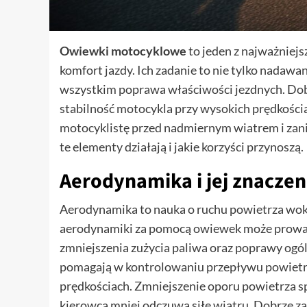
Owiewki motocyklowe
to jeden z najważniej
komfort jazdy. Ich zadanie to nie tylko nadawa
wszystkim poprawa właściwości jezdnych. Do
stabilność motocykla przy wysokich prędkościa
motocyklistę przed nadmiernym wiatrem i zan
te elementy działają i jakie korzyści przynoszą.
Aerodynamika i jej znaczen
Aerodynamika to nauka o ruchu powietrza wok
aerodynamiki za pomocą owiewek może prowad
zmniejszenia zużycia paliwa oraz poprawy ogó
pomagają w kontrolowaniu przepływu powietrz
prędkościach. Zmniejszenie oporu powietrza sp
kierowca mniej odczuwa siłę wiatru. Dobrze