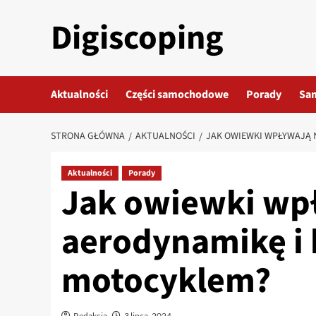
Przejdź
Digiscoping
do
treści
Aktualności
Części samochodowe
Porady
Sa
STRONA GŁÓWNA
AKTUALNOŚCI
JAK OWIEWKI WPŁYWAJĄ 
Aktualności
Porady
Jak owiewki wp
aerodynamikę i 
motocyklem?
Redakcja
3 lipca, 2024