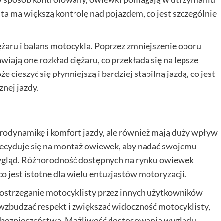
a ma większą kontrolę nad pojazdem, co jest szczególnie
aru i balans motocykla. Poprzez zmniejszenie oporu
wiają one rozkład ciężaru, co przekłada się na lepsze
cieszyć się płynniejszą i bardziej stabilną jazdą, co jest
znej jazdy.
odynamikę i komfort jazdy, ale również mają duży wpływ
decyduje się na montaż owiewek, aby nadać swojemu
ygląd. Różnorodność dostępnych na rynku owiewek
o jest istotne dla wielu entuzjastów motoryzacji.
strzeganie motocyklisty przez innych użytkowników
zbudzać respekt i zwiększać widoczność motocyklisty,
a bezpieczeństwa. Możliwość dostosowania wyglądu