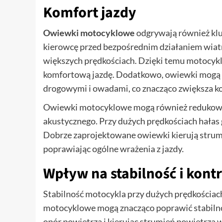
Komfort jazdy
Owiewki motocyklowe
odgrywają również klu
kierowcę przed bezpośrednim działaniem wiatru
większych prędkościach. Dzięki temu motocyklis
komfortową jazdę. Dodatkowo, owiewki mogą r
drogowymi i owadami, co znacząco zwiększa k
Owiewki motocyklowe mogą również redukować 
akustycznego. Przy dużych prędkościach hałas
Dobrze zaprojektowane owiewki kierują strumi
poprawiając ogólne wrażenia z jazdy.
Wpływ na stabilność i kont
Stabilność motocykla przy dużych prędkościac
motocyklowe mogą znacząco poprawić stabilność
opór powietrza i kierując strumień powietrz