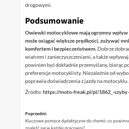
drogowymi.
Podsumowanie
Owiewki motocyklowe mają ogromny wpływ na
może osiągać większe prędkości, zużywać mni
komfortem i bezpieczeństwem.
Dobrze dobran
wiatrem i zanieczyszczeniami, a także wpływ
powinien być dokładnie przemyślany, biorąc po
preferencje motocyklisty. Niezależnie od wyb
poprawia doświadczenia z jazdy na motocyklu.
Źródło:
https://moto-freak.pl/pl/1862_-szy
Zobacz
Poprzedni:
Kluczowe pomoce dydaktyczne do chemii: co powinn
wpisy
znaleźć się w każdej pracowni?