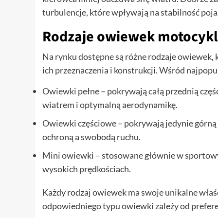
turbulencje, które wpływają na stabilność poja
Rodzaje owiewek motocyk
Na rynku dostępne są różne rodzaje owiewek, kt
ich przeznaczenia i konstrukcji. Wśród najpop
Owiewki pełne – pokrywają całą przednią częś
wiatrem i optymalną aerodynamikę.
Owiewki częściowe – pokrywają jedynie górną
ochroną a swobodą ruchu.
Mini owiewki – stosowane głównie w sportowy
wysokich prędkościach.
Każdy rodzaj owiewek ma swoje unikalne właśc
odpowiedniego typu owiewki zależy od preferenc