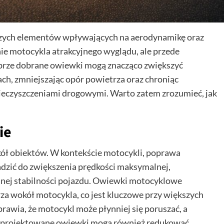
szych elementów wpływających na aerodynamikę oraz
nie motocykla atrakcyjnego wyglądu, ale przede
brze dobrane owiewki mogą znacząco zwiększyć
ch, zmniejszając opór powietrza oraz chroniąc
ieczyszczeniami drogowymi. Warto zatem zrozumieć, jak
ie
ół obiektów. W kontekście motocykli, poprawa
zić do zwiększenia prędkości maksymalnej,
lnej stabilności pojazdu. Owiewki motocyklowe
a wokół motocykla, co jest kluczowe przy większych
rawia, że motocykl może płynniej się poruszać, a
 zaprojektowane owiewki mogą również redukować