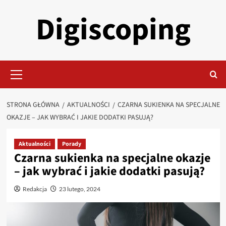
Przejdź
Digiscoping
do
treści
Menu
główne
STRONA GŁÓWNA
AKTUALNOŚCI
CZARNA SUKIENKA NA SPECJALNE
OKAZJE – JAK WYBRAĆ I JAKIE DODATKI PASUJĄ?
Aktualności
Porady
Czarna sukienka na specjalne okazje
– jak wybrać i jakie dodatki pasują?
Redakcja
23 lutego, 2024