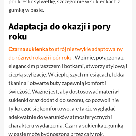
podkreślić sylwetkę, szczególnie w sukienkach z
gumką w pasie.
Adaptacja do okazji i pory
roku
Czarna sukienka
to strój niezwykle adaptowalny
do różnych okazji i pór roku.
W zimie, połączona z
eleganckim płaszczem i botkami, stworzy stylową i
ciepłą stylizację. W cieplejszych miesiącach, lekka
tkanina i otwarte buty zapewnią komfort i
świeżość. Ważne jest, aby dostosować materiał
sukienki oraz dodatki do sezonu, co pozwoli nie
tylko czuć się komfortowo, ale także wyglądać
adekwatnie do warunków atmosferycznych i
charakteru wydarzenia. Czarna sukienka z gumką
w pasie może być noszona przez cały rok,