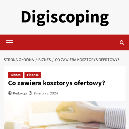
Przejdź
Digiscoping
do
treści
Menu
główne
STRONA GŁÓWNA
BIZNES
CO ZAWIERA KOSZTORYS OFERTOWY?
Biznes
Finanse
Co zawiera kosztorys ofertowy?
Redakcja
9 sierpnia, 2024